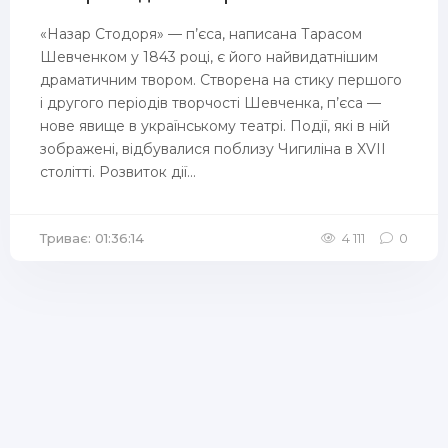
«Назар Стодоря» — п’єса, написана Тарасом
Шевченком у 1843 році, є його найвидатнішим
драматичним твором. Створена на стику першого
і другого періодів творчості Шевченка, п’єса —
нове явище в українському театрі. Події, які в ній
зображені, відбувалися поблизу Чигиліна в XVII
столітті. Розвиток дії...
Триває: 01:36:14
4 111
0