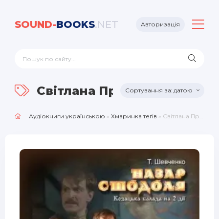
SOUND-
BOOKS
.NET
Авторизація
Світлана Прус
датою
Аудіокниги українською
»
Хмаринка теґів
» Світлана Прус