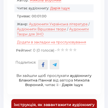
Автор:
Микола Вороний
Читає аудіокнигу:
Дарія Іщук
Триває:
00:01:00
Жанр:
Аудіокниги Українська література
/
Аудіокниги Віршовані твори
/
Аудіокниги
Твори для ЗНО
Додати в закладки на прослуховування
Рейтинг:
0 (
0
голосів) -
Поділитися:
Ви зайшли щоб прослухати
аудіокнигу
Блакитна Панна!
від автора
Микола
Вороний
, читає її -
Дарія Іщук
Інструкція, як завантажити аудіокнигу