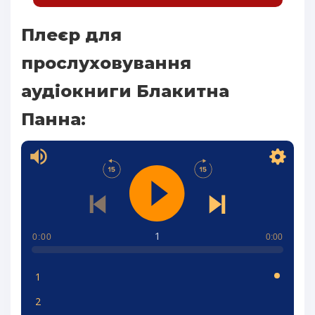
Плеєр для
прослуховування
аудіокниги Блакитна
Панна:
1
0:00
0:00
1
2