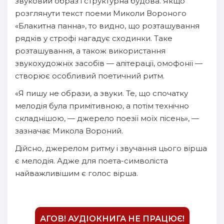
звуковий образ і структурна будова. Якщо
розглянути текст поеми Миколи Вороного
«Блакитна панна», то видно, що розташування
рядків у строфі нагадує сходинки. Таке
розташування, а також використання
звукохудожніх засобів — алітерації, омофонії —
створює особливий поетичний ритм.
«Я пишу не образи, а звуки. Те, що спочатку
мелодія була примітивною, а потім технічно
складнішою, — джерело поезії моїх пісень», —
зазначає Микола Вороний.
Дійсно, джерелом ритму і звучання цього вірша
є мелодія. Адже для поета-символіста
найважливішим є голос вірша.
АГОВ! АУДІОКНИГА НЕ ПРАЦЮЄ!