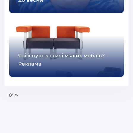
до весни
Які існують стилі м’яких меблів? -
Реклама
0" />