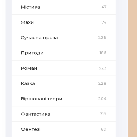
Містика
47
Жахи
74
Сучасна проза
226
Пригоди
186
Роман
523
Казка
228
Віршовані твори
204
Фантастика
319
Фентезі
89