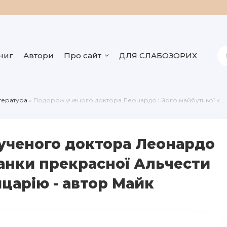
ниг
Автори
Про сайт
ДЛЯ СЛАБОЗОРИХ
ітература
» Подорож ученого доктора Леонардо і його майбутньої коханки прекрасної Альчести у Слобожанську Швайцарію
ученого доктора Леонардо
ханки прекрасної Альчести
царію - автор Майк