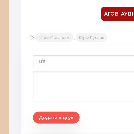
17
АГОВ! АУД
18
19
Майк Йогансен
,
Юрiй Рудник
20
21
22
23
24
25
26
27
Додати відгук
28