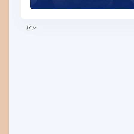
42
43
44
0" />
45
46
47
48
49
50