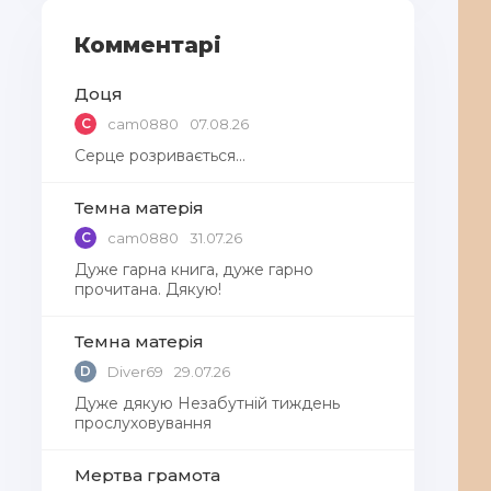
Комментарі
Доця
C
cam0880
07.08.26
Серце розривається…
Темна матерія
C
cam0880
31.07.26
Дуже гарна книга, дуже гарно
прочитана. Дякую!
Темна матерія
D
Diver69
29.07.26
Дуже дякую Незабутній тиждень
прослуховування
Мертва грамота