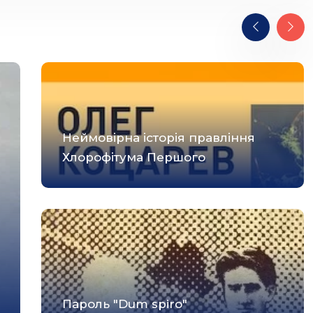
Неймовірна історія правління
Хлорофітума Першого
Пароль "Dum spiro"