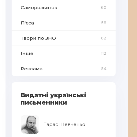
Саморозвиток
60
П'єса
58
Твори по ЗНО
62
Інше
112
Реклама
54
Видатні українські
письменники
Тарас Шевченко