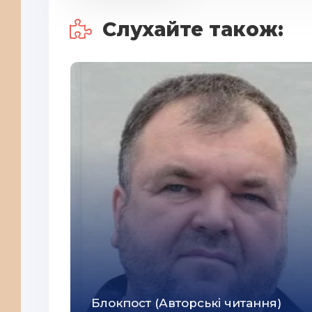
29
Слухайте також:
30
31
32
33
34
35
36
37
38
39
40
41
Блокпост (Авторські читання)