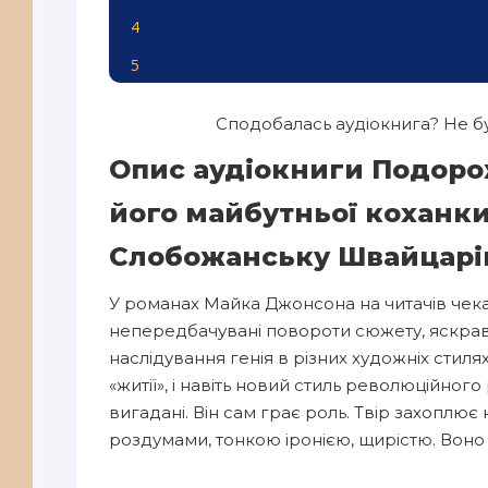
4
5
6
Сподобалась аудіокнига? Не бу
7
Опис аудіокниги Подоро
8
його майбутньої коханки
9
Слобожанську Швайцарі
10
11
У романах Майка Джонсона на читачів чека
непередбачувані повороти сюжету, яскраві
12
наслідування генія в різних художніх стил
13
«житії», і навіть новий стиль революційног
14
вигадані. Він сам грає роль. Твір захопл
роздумами, тонкою іронією, щирістю. Воно 
15
16