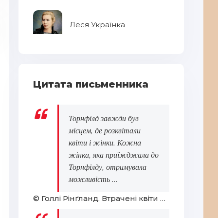
Леся Українка
Цитата письменника
Ди
Торнфілд завжди був
місцем, де розквітали
квіти і жінки. Кожна
жінка, яка приїжджала до
Торнфілду, отримувала
можливість ...
Срібні чоловічі ланцюжки – і для
Пр
© Голлі Рінґланд. Втрачені квіти Еліс Гарт
себе і на подарунок - Реклама
Ру