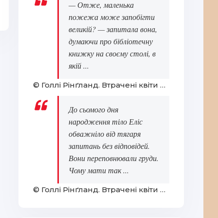
— Отже, маленька
пожежа може запобігти
великій? — запитала вона,
думаючи про бібліотечну
книжку на своєму столі, в
якій ...
© Голлі Рінґланд. Втрачені квіти Еліс Гарт
До сьомого дня
народження тіло Еліс
обважніло від тягаря
запитань без відповідей.
Вони переповнювали груди.
Чому мати так ...
© Голлі Рінґланд. Втрачені квіти Еліс Гарт