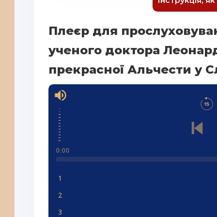
Інструкція, я
Плеєр для прослуховува
ученого доктора Леонард
прекрасної Альчести у 
0:00
1
2
3