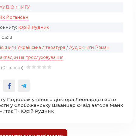
 АУДІОКНИГУ
йк Йогансен
іокнигу:
Юрiй Рудник
:05:13
іокниги Українська література
/
Аудіокниги Роман
закладки на прослуховування
 (
0
голосів) -
:
игу Подорож ученого доктора Леонардо і його
ести у Слобожанську Швайцарію!
від автора
Майк
 читає її -
Юрiй Рудник