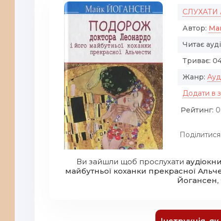
СЛУХАТИ
Автор:
Ма
Читає ауд
Триває:
04
Жанр:
Ауд
Додати в 
Рейтинг:
0
Поділитися
Ви зайшли щоб прослухати
аудіокн
майбутньої коханки прекрасної Альч
Йогансен
,