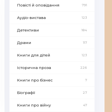
Повісті й оповідання
791
Аудіо-вистава
123
Детективи
184
Драми
117
Книги для дітей
123
Історична проза
226
Книги про бізнес
7
Біографії
27
Книги про війну
47