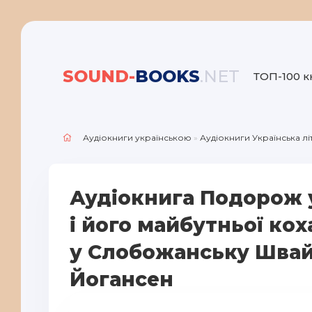
SOUND-
BOOKS
.NET
ТОП-100 к
Аудіокниги українською
»
Аудіокниги Українська л
Аудіокнига Подорож 
і його майбутньої ко
у Слобожанську Швай
Йогансен