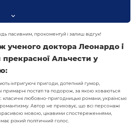
дь пасивним, прокоментуй і залиш відгук!
ж ученого доктора Леонардо і
 прекрасної Альчести у
ю:
ють інтригуючі пригоди, дотепний гумор,
 примарні постаті та подорож, за якою ховаються
ях: класичні любовно-пригодницькі романи, українські
о романтизму. Автор не приховує, що всі персонажі
ює красивою мовою, цікавими спостереженнями,
має різкий політичний голос.