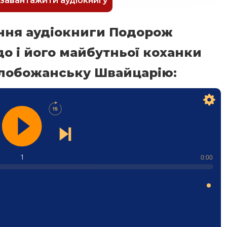
к завантажити аудіокнигу
ння аудіокниги Подорож
о і його майбутньої коханки
Слобожанську Швайцарію:
1
0:00