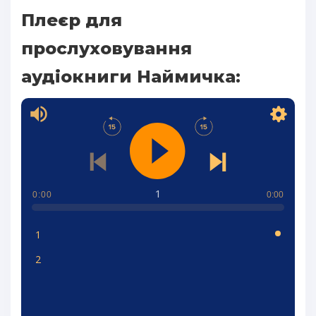
Плеєр для
прослуховування
аудіокниги Наймичка:
1
0:00
0:00
1
2