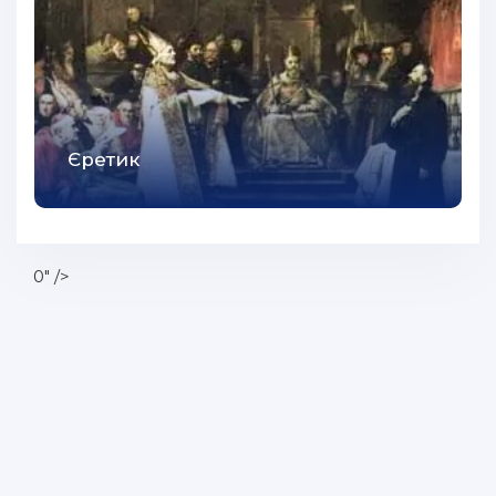
Єретик
0" />