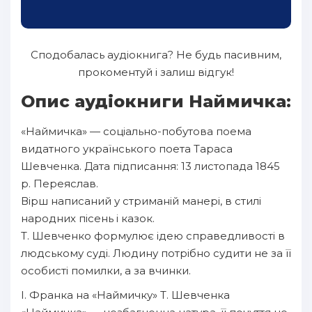
Сподобалась аудіокнига? Не будь пасивним,
прокоментуй і залиш відгук!
Опис аудіокниги Наймичка:
«Наймичка» — соціально-побутова поема
видатного українського поета Тараса
Шевченка. Дата підписання: 13 листопада 1845
р. Переяслав.
Вірш написаний у стриманій манері, в стилі
народних пісень і казок.
Т. Шевченко формулює ідею справедливості в
людському суді. Людину потрібно судити не за її
особисті помилки, а за вчинки.
І. Франка на «Наймичку» Т. Шевченка