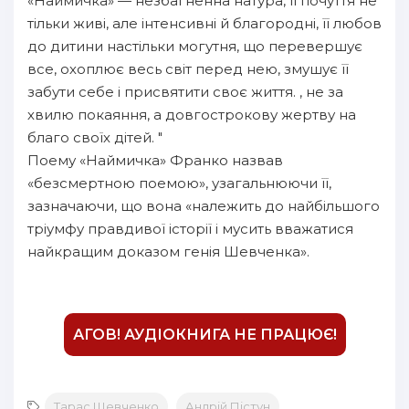
«Наймичка» — незбагненна натура, її почуття не
тільки живі, але інтенсивні й благородні, її любов
до дитини настільки могутня, що перевершує
все, охоплює весь світ перед нею, змушує її
забути себе і присвятити своє життя. , не за
хвилю покаяння, а довгострокову жертву на
благо своїх дітей. "
Поему «Наймичка» Франко назвав
«безсмертною поемою», узагальнюючи її,
зазначаючи, що вона «належить до найбільшого
тріумфу правдивої історії і мусить вважатися
найкращим доказом генія Шевченка».
АГОВ! АУДІОКНИГА НЕ ПРАЦЮЄ!
Тарас Шевченко
,
Андрій Пістун