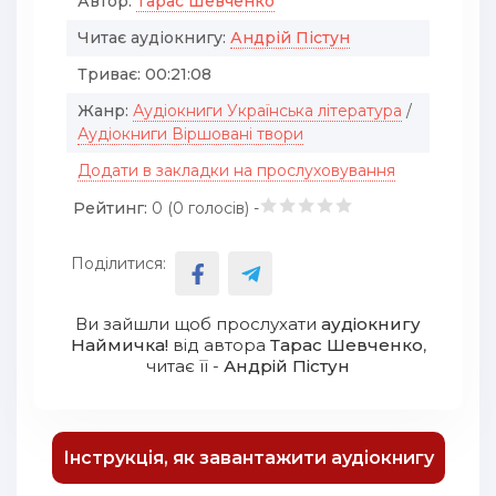
Автор:
Тарас Шевченко
Читає аудіокнигу:
Андрій Пістун
Триває:
00:21:08
Жанр:
Аудіокниги Українська література
/
Аудіокниги Віршовані твори
Додати в закладки на прослуховування
Рейтинг:
0 (
0
голосів) -
Поділитися:
Ви зайшли щоб прослухати
аудіокнигу
Наймичка!
від автора
Тарас Шевченко
,
читає її -
Андрій Пістун
Інструкція, як завантажити аудіокнигу