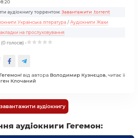
08:20
ти аудіокнигу торрентом:
Завантажити .torrent
іокниги Українська література
/
Аудіокниги Жахи
закладки на прослуховування
 (
0
голосів) -
:
 Гегемон!
від автора
Володимир Кузнєцов
, читає її
вген Клочаний
к завантажити аудіокнигу
ння аудіокниги Гегемон: