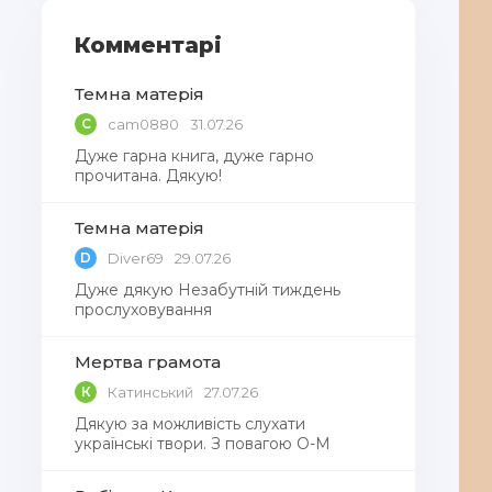
Комментарі
Темна матерія
C
cam0880
31.07.26
Дуже гарна книга, дуже гарно
прочитана. Дякую!
Темна матерія
D
Diver69
29.07.26
Дуже дякую Незабутній тиждень
прослуховування
Мертва грамота
К
Катинський
27.07.26
Дякую за можливість слухати
українські твори. З повагою О-М