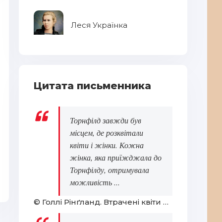
Леся Українка
Ва
Цитата письменника
Торнфілд завжди був
місцем, де розквітали
квіти і жінки. Кожна
жінка, яка приїжджала до
Свою Україну любiть...
Ва
Торнфілду, отримувала
можливість ...
© Голлі Рінґланд. Втрачені квіти Еліс Гарт