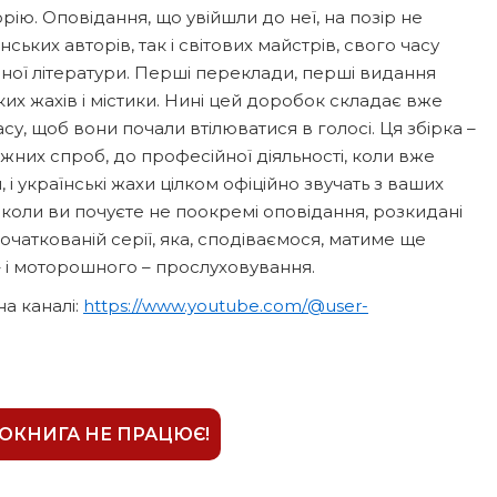
торію. Оповідання, що увійшли до неї, на позір не
їнських авторів, так і світових майстрів, свого часу
мної літератури. Перші переклади, перші видання
ьких жахів і містики. Нині цей доробок складає вже
асу, щоб вони почали втілюватися в голосі. Ця збірка –
жних спроб, до професійної діяльності, коли вже
і українські жахи цілком офіційно звучать з ваших
 коли ви почуєте не поокремі оповідання, розкидані
чаткованій серії, яка, сподіваємося, матиме ще
– і моторошного – прослуховування.
на каналі:
https://www.youtube.com/@user-
ІОКНИГА НЕ ПРАЦЮЄ!