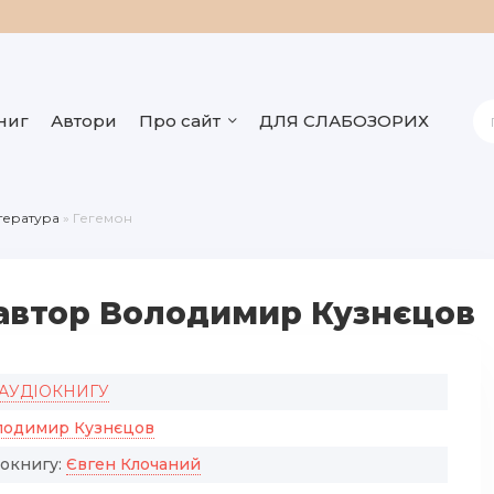
ниг
Автори
Про сайт
ДЛЯ СЛАБОЗОРИХ
ітература
» Гегемон
 автор Володимир Кузнєцов
 АУДІОКНИГУ
лодимир Кузнєцов
іокнигу:
Євген Клочаний