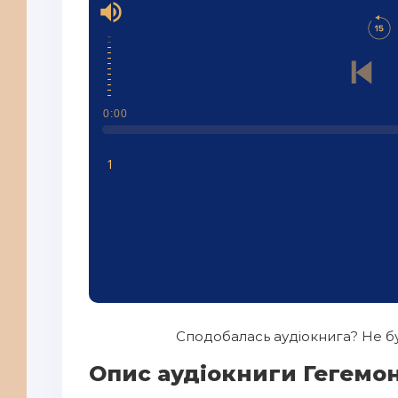
0:00
1
Сподобалась аудіокнига? Не бу
Опис аудіокниги Гегемон