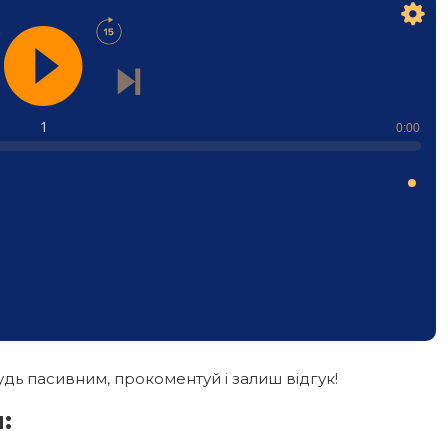
1
0:00
дь пасивним, прокоментуй і залиш відгук!
: