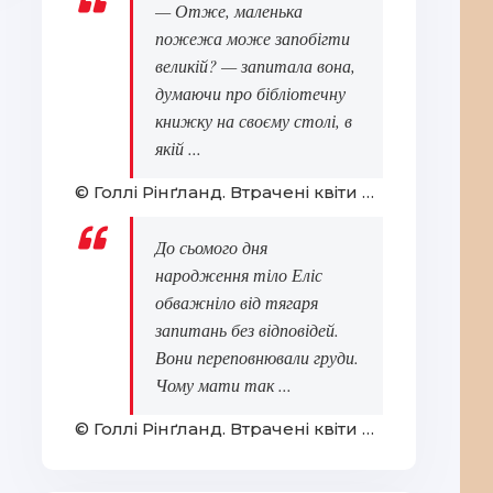
— Отже, маленька
пожежа може запобігти
великій? — запитала вона,
думаючи про бібліотечну
книжку на своєму столі, в
якій ...
© Голлі Рінґланд. Втрачені квіти Еліс Гарт
До сьомого дня
народження тіло Еліс
обважніло від тягаря
запитань без відповідей.
Вони переповнювали груди.
Чому мати так ...
© Голлі Рінґланд. Втрачені квіти Еліс Гарт