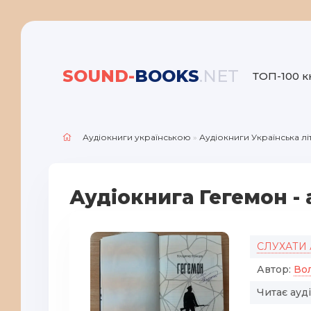
SOUND-
BOOKS
.NET
ТОП-100 к
Аудіокниги українською
»
Аудіокниги Українська л
Аудіокнига Гегемон -
СЛУХАТИ
Автор:
Во
Читає ауд