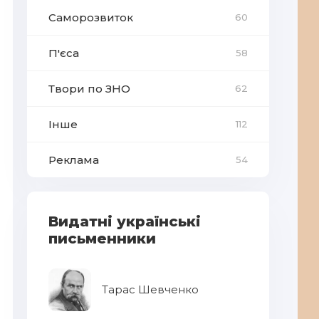
Саморозвиток
60
П'єса
58
Твори по ЗНО
62
Інше
112
Реклама
54
Видатні українські
письменники
Тарас Шевченко