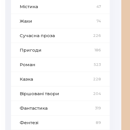
Містика
47
Жахи
74
Сучасна проза
226
Пригоди
186
Роман
523
Казка
228
Віршовані твори
204
Фантастика
319
Фентезі
89