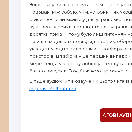
Збірка, яку ви зараз слухаєте, має довгу іс
пов’язані між собою, утім, усі вони – як укра
стали певними віхами у для української те
культової класики, перші антології українс
десятки томів – і тому було лиш питанням ч
це й шлях декламаторів, від перших, обере
укладені угоди з видавцями і платформами, 
пристроїв. Ця збірка – це перший випадок,
мережею, а укладену добірку. Першу в запо
багато випусків. Тож, бажаємо приємного 
Більше аудіокниг в озвученні цього читача 
ih1pn4vd4h/featured
АГОВ! АУД