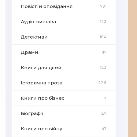
Повісті й оповідання
791
Аудіо-вистава
123
Детективи
184
Драми
117
Книги для дітей
123
Історична проза
226
Книги про бізнес
7
Біографії
27
Книги про війну
47