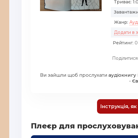
Триває:
1:
Завантажи
Жанр:
Ауд
Додати в 
Рейтинг:
0
Поділитися
Ви зайшли щоб прослухати
аудіокнигу
-
Є
Інструкція, я
Плеєр для прослуховува