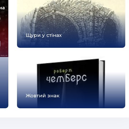
Щури у стінах
Жовтий знак