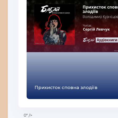
Прихисток сповна злодіїв
0" />