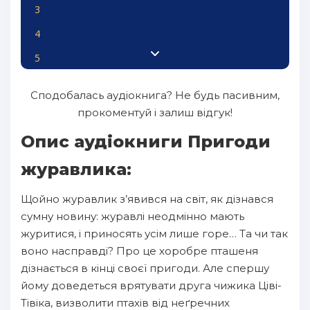
3
4
5
6
Сподобалась аудіокнига? Не будь пасивним,
7
прокоментуй і залиш відгук!
8
Опис аудіокниги Пригоди
9
журавлика:
10
Щойно журавлик з’явився на світ, як дізнався
11
сумну новину: журавлі неодмінно мають
12
журитися, і приносять усім лише горе… Та чи так
воно насправді? Про це хоробре пташеня
13
дізнається в кінці своєї пригоди. Але спершу
14
йому доведеться врятувати друга чижика Ціві-
15
Тівіка, визволити птахів від неґречних