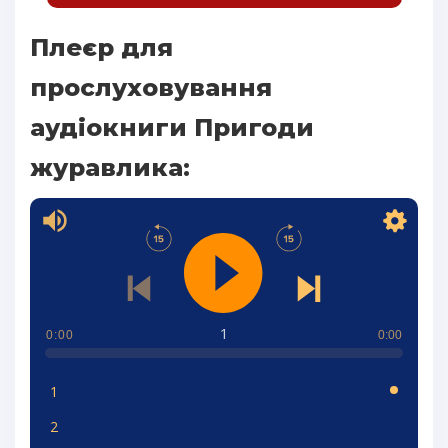
Плеєр для
прослуховування
аудіокниги Пригоди
журавлика:
1
0:00
0:00
1
2