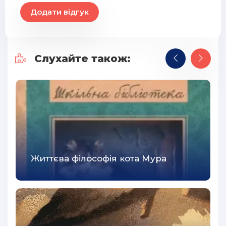
Додати відгук
29
30
31
Слухайте також:
32
33
34
35
36
37
Життєва філософія кота Мура
38
39
40