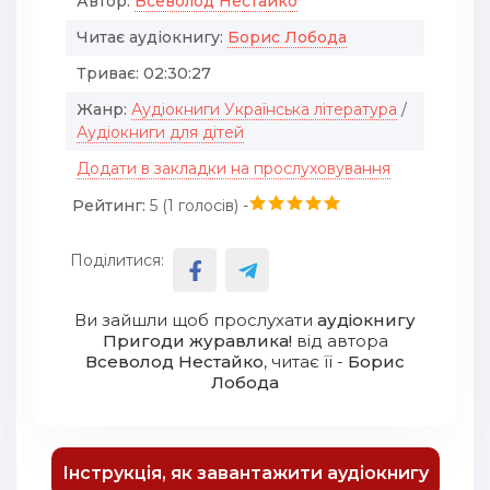
Автор:
Всеволод Нестайко
Читає аудіокнигу:
Борис Лобода
Триває:
02:30:27
Жанр:
Аудіокниги Українська література
/
Аудіокниги для дітей
Додати в закладки на прослуховування
Рейтинг:
5 (
1
голосів) -
Поділитися:
Ви зайшли щоб прослухати
аудіокнигу
Пригоди журавлика!
від автора
Всеволод Нестайко
, читає її -
Борис
Лобода
Інструкція, як завантажити аудіокнигу