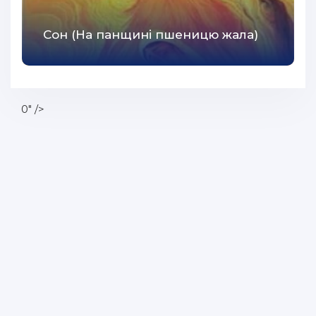
Сон (На панщині пшеницю жала)
0" />