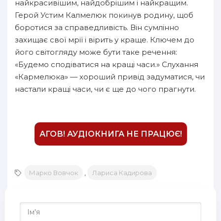
15
найкрасивішим, найдобрішим і найкращим.
Герой Устим Калмелюк покинув родину, щоб
16
боротися за справедливість. Він сумлінно
17
захищає свої мрії і вірить у краще. Ключем до
його світогляду може бути таке речення:
18
«Будемо сподіватися на кращі часи.» Слухання
19
«Кармелюка» — хороший привід задуматися, чи
20
настали кращі часи, чи є ще до чого прагнути.
21
22
АГОВ! АУДІОКНИГА НЕ ПРАЦЮЄ!
23
Марко Вовчок
,
Лариса Кадирова