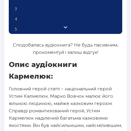
3
4
5
6
Сподобалась аудіокнига? Не будь пасивним,
7
прокоментуй і залиш відгук!
8
Опис аудіокниги
9
Кармелюк:
10
Головний герой статті – національний герой
11
Устим Калмелюк. Марко Вовчок малює його
12
вільною людиною, майже казковим героєм.
Справді романтизований герой, Устим
13
Кармелюк наділений багатьма казковими
14
якостями. Він був найсильнішим, найсміливішим,