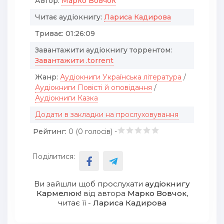
Автор:
Марко Вовчок
Читає аудіокнигу:
Лариса Кадирова
Триває:
01:26:09
Завантажити аудіокнигу торрентом:
Завантажити .torrent
Жанр:
Аудіокниги Українська література
/
Аудіокниги Повісті й оповідання
/
Аудіокниги Казка
Додати в закладки на прослуховування
Рейтинг:
0 (
0
голосів) -
Поділитися:
Ви зайшли щоб прослухати
аудіокнигу
Кармелюк!
від автора
Марко Вовчок
,
читає її -
Лариса Кадирова