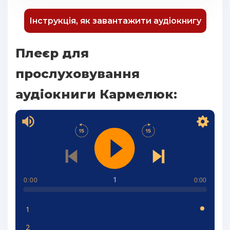
Інструкція, як завантажити аудіокнигу
Плеєр для
прослуховування
аудіокниги Кармелюк:
1
0:00
0:00
1
2