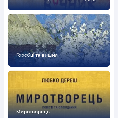
41
42
43
44
45
46
Горобці та вишня
47
48
49
50
51
52
Миротворець
53