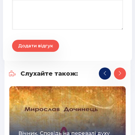
28
29
30
31
Додати відгук
32
33
34
Слухайте також:
35
36
37
38
39
40
Вічник. Сповідь на перевалі духу