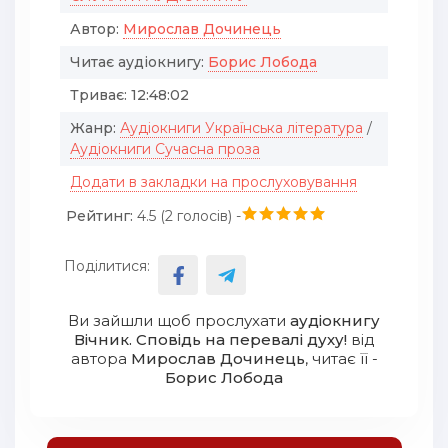
Автор:
Мирослав Дочинець
Читає аудіокнигу:
Борис Лобода
Триває:
12:48:02
Жанр:
Аудіокниги Українська література
/
Аудіокниги Сучасна проза
Додати в закладки на прослуховування
Рейтинг:
4.5 (
2
голосів) -
Поділитися:
Ви зайшли щоб прослухати
аудіокнигу
Вічник. Сповідь на перевалі духу!
від
автора
Мирослав Дочинець
, читає її -
Борис Лобода