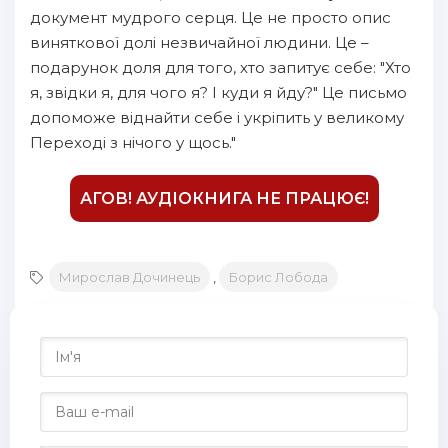
15
документ мудрого серця. Це не просто опис
виняткової долі незвичайної людини. Це –
16
подарунок доля для того, хто запитує себе: "Хто
17
я, звідки я, для чого я? І куди я йду?" Це письмо
допоможе віднайти себе і укріпить у великому
18
Переході з нічого у щось."
19
20
АГОВ! АУДІОКНИГА НЕ ПРАЦЮЄ!
21
22
Мирослав Дочинець
,
Борис Лобода
23
24
25
26
27