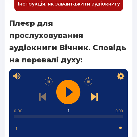
Інструкція, як завантажити аудіокнигу
Плеєр для
прослуховування
аудіокниги Вічник. Сповідь
на перевалі духу:
1
0:00
0:00
1