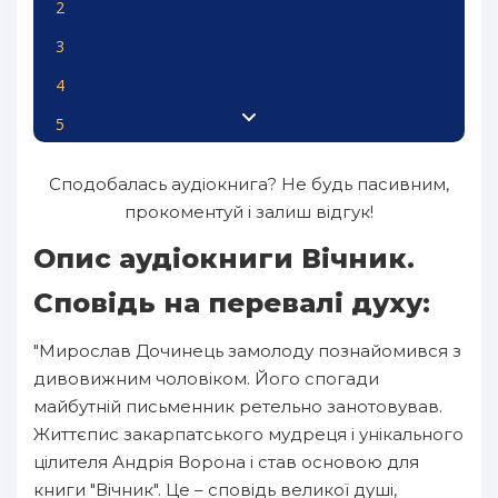
2
3
4
5
6
Сподобалась аудіокнига? Не будь пасивним,
7
прокоментуй і залиш відгук!
8
Опис аудіокниги Вічник.
9
Сповідь на перевалі духу:
10
"Мирослав Дочинець замолоду познайомився з
11
дивовижним чоловіком. Його спогади
12
майбутній письменник ретельно занотовував.
Життєпис закарпатського мудреця і унікального
13
цілителя Андрія Ворона і став основою для
14
книги "Вічник". Це – сповідь великої душі,