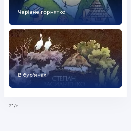
Чарівне горнятко
В бур'янах
2" />