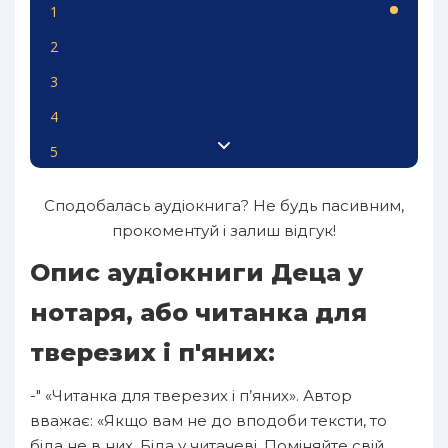
1
2
3
4
5
6
Сподобалась аудіокнига? Не будь пасивним,
7
прокоментуй і залиш відгук!
8
Опис аудіокниги Деца у
9
нотаря, або читанка для
10
тверезих і п'яних:
11
-" «Читанка для тверезих і п’яних». Автор
12
вважає: «Якщо вам не до вподоби тексти, то
13
біда не в них. Біда у читачеві. Поміняйте свій