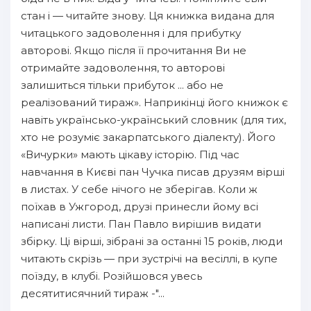
14
стан і — читайте знову. Ця книжка видана для
читацького задоволення і для прибутку
15
авторові. Якщо після її прочитання Ви не
16
отримайте задоволення, то авторові
залишиться тільки прибуток ... або не
17
реалізований тираж». Наприкінці його книжок є
18
навіть українсько-український словник (для тих,
19
хто не розуміє закарпатського діалекту). Його
«Вичурки» мають цікаву історію. Під час
20
навчання в Києві пан Чучка писав друзям вірші
21
в листах. У себе нічого не зберігав. Коли ж
поїхав в Ужгород, друзі принесли йому всі
22
написані листи. Пан Павло вирішив видати
23
збірку. Ці вірші, зібрані за останні 15 років, люди
24
читають скрізь — при зустрічі на весіллі, в купе
поїзду, в клубі. Розійшовся увесь
25
десятитисячний тираж -"...
26