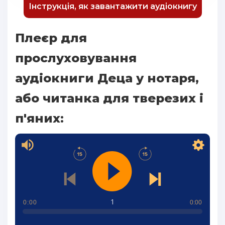
Інструкція, як завантажити аудіокнигу
Плеєр для
прослуховування
аудіокниги Деца у нотаря,
або читанка для тверезих і
п'яних:
1
0:00
0:00