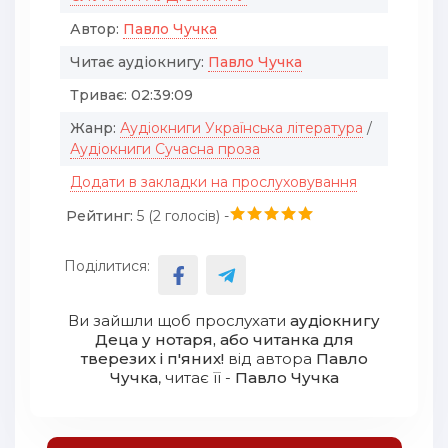
Автор:
Павло Чучка
Читає аудіокнигу:
Павло Чучка
Триває:
02:39:09
Жанр:
Аудіокниги Українська література
/
Аудіокниги Сучасна проза
Додати в закладки на прослуховування
Рейтинг:
5 (
2
голосів) -
Поділитися:
Ви зайшли щоб прослухати
аудіокнигу
Деца у нотаря, або читанка для
тверезих і п'яних!
від автора
Павло
Чучка
, читає її -
Павло Чучка