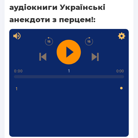
аудіокниги Українські
анекдоти з перцем!:
1
0:00
0:00
1