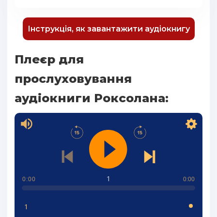
Інструкція, як завантажити аудіокнигу
Плеєр для
прослуховування
аудіокниги Роксолана:
1
0:00
0:00
1