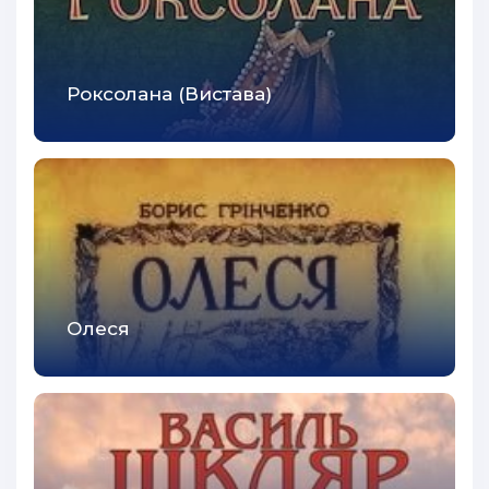
41
42
Роксолана (Вистава)
43
44
45
46
47
48
Олеся
49
50
51
52