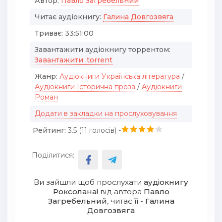
Автор:
Павло Загребельний
Читає аудіокнигу:
Галина Довгозвяга
Триває:
33:51:00
Завантажити аудіокнигу торрентом:
Завантажити .torrent
Жанр:
Аудіокниги Українська література
/
Аудіокниги Історична проза
/
Аудіокниги
Роман
Додати в закладки на прослуховування
Рейтинг:
3.5 (
11
голосів) -
Поділитися:
Ви зайшли щоб прослухати
аудіокнигу
Роксолана!
від автора
Павло
Загребельний
, читає її -
Галина
Довгозвяга