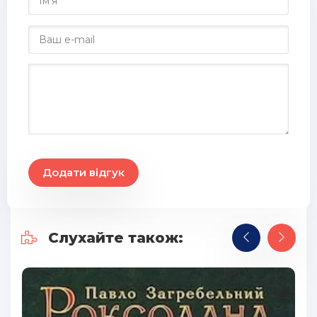
28
29
30
31
32
33
34
Додати відгук
35
36
Слухайте також:
37
38
39
40