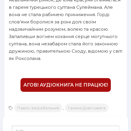
15
в гаремі турецького султана Сулеймана. Але
вона не стала рабинею приниження. Горді
16
слов’яни боролися за різні долі своїм
17
надзвичайним розумом, волею та красою.
Запаливши вогнем кохання серце могутнього
18
султана, вона незабаром стала його законною
19
дружиною, правителькою Сходу, відомою у світі
20
як Роксолана.
21
22
АГОВ! АУДІОКНИГА НЕ ПРАЦЮЄ!
23
24
25
Павло Загребельний
,
Галина Довгозвяга
26
27