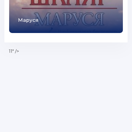
53
54
Маруся
55
56
57
11" />
58
59
60
61
62
63
64
65