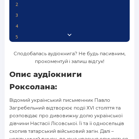
2
3
4
5
6
Сподобалась аудіокнига? Не будь пасивним,
7
прокоментуй і залиш відгук!
8
Опис аудіокниги
9
Роксолана:
10
Відомий український письменник Павло
11
Загребельний відтворює події ХVІ століття та
12
розповідає про дивовижну долю української
дівчини Настасії Лісовської. Її та її односельців
13
схопив татарський військовий загін. Далі –
14
невільничий ринок, де юна красуня опиняється