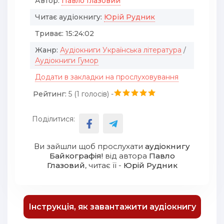
Автор:
Павло Глазовий
Читає аудіокнигу:
Юрiй Рудник
Триває:
15:24:02
Жанр:
Аудіокниги Українська література
/
Аудіокниги Гумор
Додати в закладки на прослуховування
Рейтинг:
5 (
1
голосів) -
Поділитися:
Ви зайшли щоб прослухати
аудіокнигу
Байкографія!
від автора
Павло
Глазовий
, читає її -
Юрiй Рудник
Інструкція, як завантажити аудіокнигу