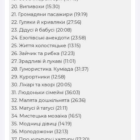
30
20. Випивохи (15:30)
31
21. Громадяни пасажири (19:19)
22. Гуляки й кривляки (27:56)
32
23. Дідусі й бабусі (20:08)
33
24. Езопівські анекдоти (23:58)
34
25. Життя холостяцьке (13:15)
26. Зайчик та рибка (12:23)
35
27. Зрадливі й лукаві (11:01)
36
28. Гумористика. Куміада (31:37)
29. Курортники (12:58)
37
30. Лікарі та хворі (20:05)
38
31. Людоньки сімейні (36:03)
39
32. Малята дошкільнята (26:36)
33. Матусі й татусі (21:11)
40
34. Мистецька мозаїка (16:51)
41
35. Модниці дівиці (14:19)
36. Молодожони (32:13)
42
37. Про культуру і халтуру (17:20)