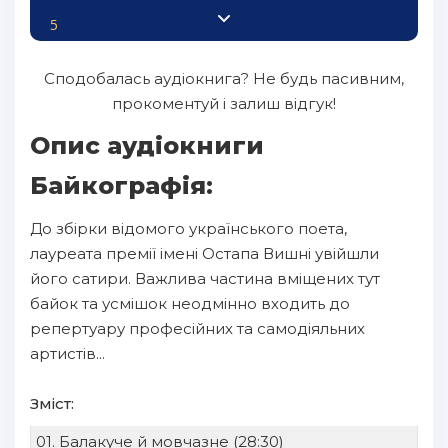
5
6
Сподобалась аудіокнига? Не будь пасивним,
7
прокоментуй і залиш відгук!
8
Опис аудіокниги
9
Байкографія:
10
До збірки відомого українського поета,
11
лауреата премії імені Остапа Вишні увійшли
12
його сатири. Важлива частина вміщених тут
байок та усмішок неодмінно входить до
13
репертуару професійних та самодіяльних
14
артистів...
15
Зміст:
16
01. Балакуче й мовчазне (28:30)
17