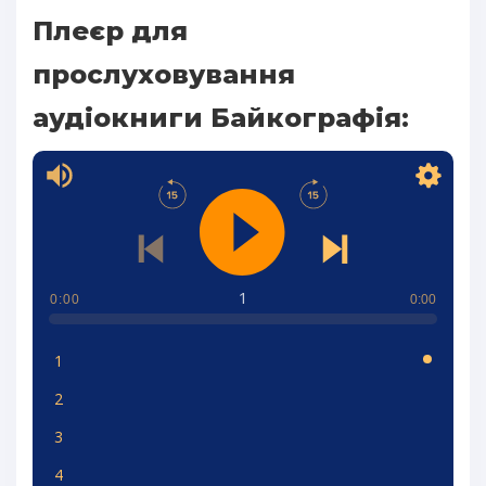
Плеєр для
прослуховування
аудіокниги Байкографія:
1
0:00
0:00
1
2
3
4