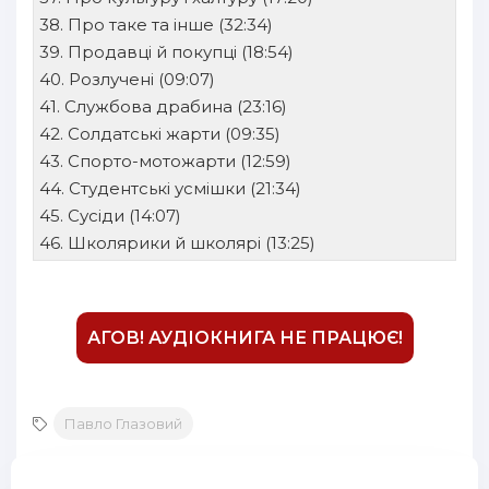
43
38. Про таке та інше (32:34)
44
39. Продавці й покупці (18:54)
40. Розлучені (09:07)
45
41. Службова драбина (23:16)
46
42. Солдатські жарти (09:35)
43. Спорто-мотожарти (12:59)
47
44. Студентські усмішки (21:34)
45. Сусіди (14:07)
46. Школярики й школярі (13:25)
АГОВ! АУДІОКНИГА НЕ ПРАЦЮЄ!
Павло Глазовий