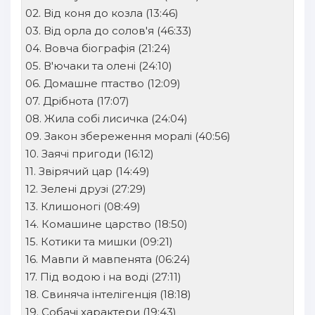
02. Від коня до козла (13:46)
18
03. Від орла до солов'я (46:33)
19
04. Вовча біографія (21:24)
05. В'ючаки та олені (24:10)
20
06. Домашне птаство (12:09)
21
07. Дрібнота (17:07)
08. Жила собі лисичка (24:04)
22
09. Закон збереження моралі (40:56)
23
10. Заячі пригоди (16:12)
24
11. Звірячий цар (14:49)
12. Зелені друзі (27:29)
25
13. Клишоногі (08:49)
26
14. Комашине царство (18:50)
15. Котики та мишки (09:21)
27
16. Мавпи й мавпенята (06:24)
28
17. Під водою і на воді (27:11)
29
18. Свиняча інтелігенція (18:18)
19. Собачі характери (19:43)