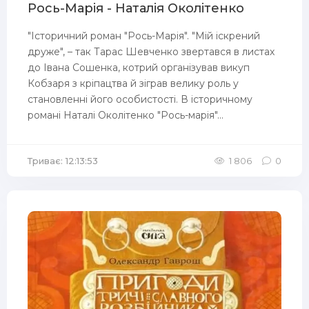
Рось-Марія - Наталія Околітенко
"Історичний роман "Рось-Марія". "Мій іскрений
друже", – так Тарас Шевченко звертався в листах
до Івана Сошенка, котрий організував викуп
Кобзаря з кріпацтва й зіграв велику роль у
становленні його особистості. В історичному
романі Наталі Околітенко "Рось-марія"...
Триває: 12:13:53
1 806
0