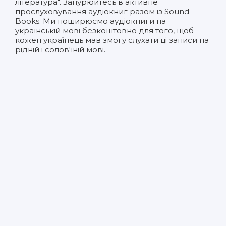
література". Занурюйтесь в активне
прослуховування аудіокниг разом із Sound-
Books. Ми поширюємо аудіокниги на
українській мові безкоштовно для того, щоб
кожен українець мав змогу слухати ці записи на
рідній і солов'їній мові.