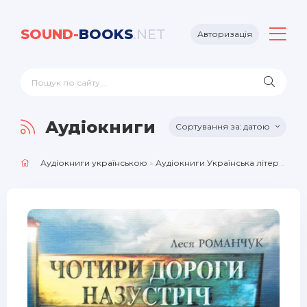
SOUND-
BOOKS
.NET
Авторизація
Аудіокниги Українська літ
датою
Аудіокниги українською
»
Аудіокниги Українська література