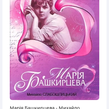
E3
Марiя Башкирцева - Михайло