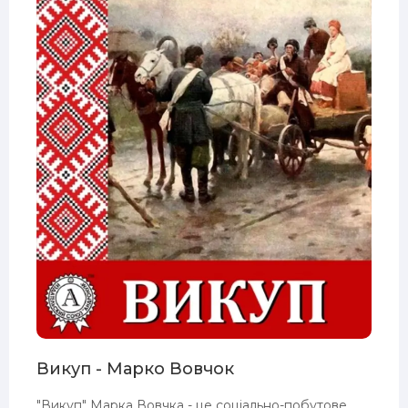
Викуп - Марко Вовчок
"Викуп" Марка Вовчка - це соціально-побутове