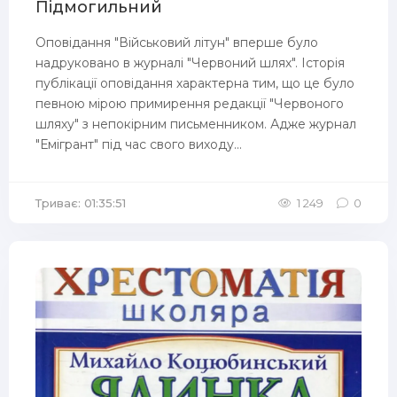
Підмогильний
Оповідання "Військовий літун" вперше було
надруковано в журналі "Червоний шлях". Історія
публікації оповідання характерна тим, що це було
певною мірою примирення редакції "Червоного
шляху" з непокірним письменником. Адже журнал
"Емігрант" під час свого виходу...
Триває: 01:35:51
1 249
0