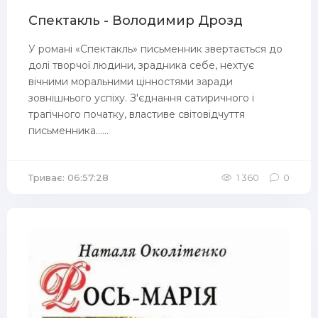
Спектакль - Володимир Дрозд
У романі «Спектакль» письменник звертається до
долі творчої людини, зрадника себе, нехтує
вічними моральними цінностями заради
зовнішнього успіху. З'єднання сатиричного і
трагічного початку, властиве світовідчуття
письменника......
Триває: 06:57:28
1 360
0