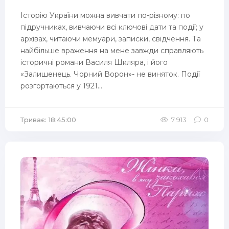
Історію України можна вивчати по-різному: по
підручниках, вивчаючи всі ключові дати та події; у
архівах, читаючи мемуари, записки, свідчення. Та
найбільше враження на мене завжди справляють
історичні романи Василя Шкляра, і його
«Залишенець. Чорний Ворон»- не виняток. Події
розгортаються у 1921...
Триває: 18:45:00
7 913
0