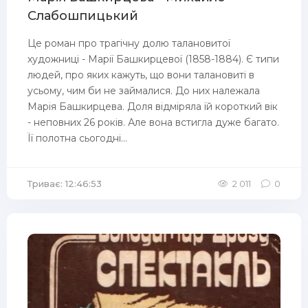
Слабошпицький
Це роман про трагічну долю талановитої
художниці - Марії Башкирцевої (1858-1884). Є типи
людей, про яких кажуть, що вони талановиті в
усьому, чим би не займалися. До них належала
Марія Башкирцева. Доля відміряла їй короткий вік
- неповних 26 років. Але вона встигла дуже багато.
Її полотна сьогодні...
Триває: 12:46:53
2 011
0