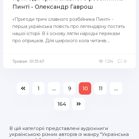
Пинті - Олександр Гаврош
«Пригоди тричі славного розбійника Пинті» -
перша українська повість про легендарну постать
нашої історії. В її основу лягли народні перекази
про опришків. Для широкого кола читачів....
Триває: 01:31:47
1 214
0
1
...
9
10
11
...
164
В цій категорії представлені
аудіокниги
українською
різних авторів із жанру "Українська