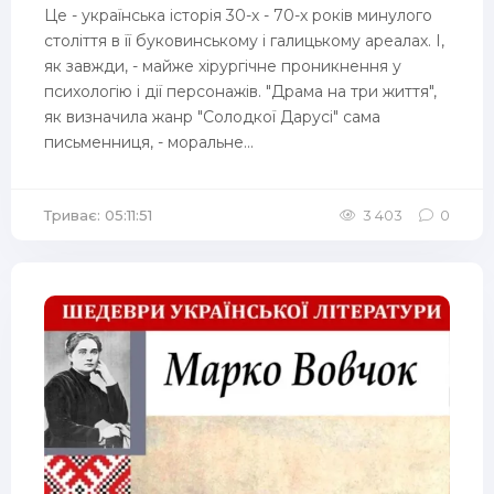
Це - українська історія 30-х - 70-х років минулого
століття в її буковинському і галицькому ареалах. І,
як завжди, - майже хірургічне проникнення у
психологію і дії персонажів. "Драма на три життя",
як визначила жанр "Солодкої Дарусі" сама
письменниця, - моральне...
Триває: 05:11:51
3 403
0