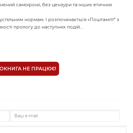
ений самоіронії, без цензури та інших етичних
к суспільним нормам. І розпочинається «Поштампт" з
якості прологу до наступних подій…
ІОКНИГА НЕ ПРАЦЮЄ!