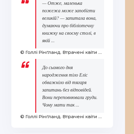
— Отже, маленька
пожежа може запобігти
великій? — запитала вона,
думаючи про бібліотечну
книжку на своєму столі, в
якій ...
© Голлі Рінґланд. Втрачені квіти Еліс Гарт
До сьомого дня
народження тіло Еліс
обважніло від тягаря
запитань без відповідей.
Вони переповнювали груди.
Чому мати так ...
© Голлі Рінґланд. Втрачені квіти Еліс Гарт