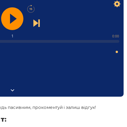
1
0:00
дь пасивним, прокоментуй і залиш відгук!
т: