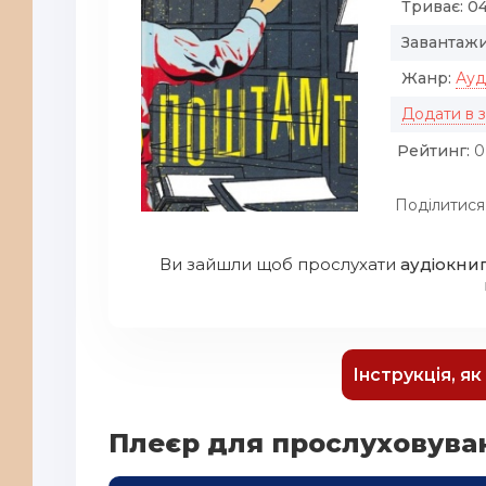
Триває:
04
Завантажи
Жанр:
Ауд
Додати в 
Рейтинг:
0
Поділитися
Ви зайшли щоб прослухати
аудіокни
Інструкція, я
Плеєр для прослуховува