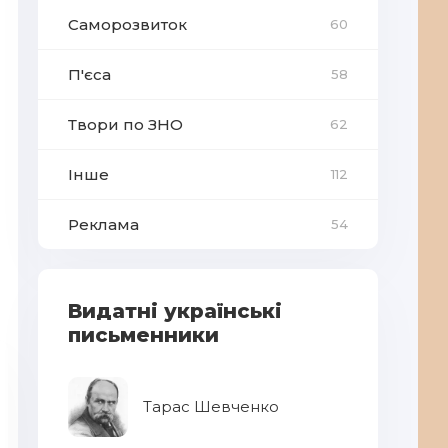
Саморозвиток
60
П'єса
58
Твори по ЗНО
62
Інше
112
Реклама
54
Видатні українські
письменники
Тарас Шевченко