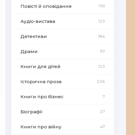
Повісті й оповідання
791
Аудіо-вистава
123
Детективи
184
Драми
117
Книги для дітей
123
Історична проза
226
Книги про бізнес
7
Біографії
27
Книги про війну
47