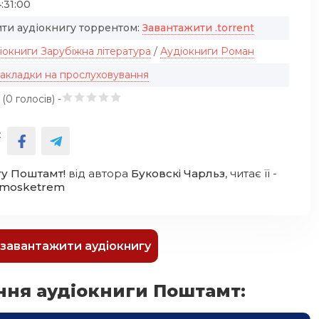
:31:00
ти аудіокнигу торрентом:
Завантажити .torrent
іокниги Зарубіжна література
/
Аудіокниги Роман
закладки на прослуховування
 (
0
голосів) -
:
гу Поштамт!
від автора
Буковскі Чарльз
, читає її -
mosketrem
к завантажити аудіокнигу
ння аудіокниги Поштамт: