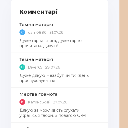
Комментарі
Темна матерія
C
cam0880
31.07.26
Дуже гарна книга, дуже гарно
прочитана. Дякую!
Темна матерія
D
Diver69
29.07.26
Дуже дякую Незабутній тиждень
прослуховування
Мертва грамота
К
Катинський
27.07.26
Дякую за можливість слухати
українські твори. З повагою О-М