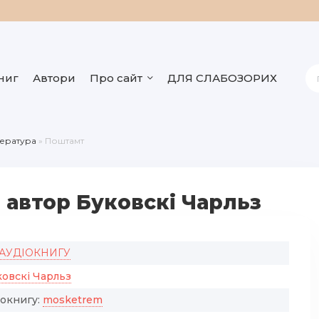
ниг
Автори
Про сайт
ДЛЯ СЛАБОЗОРИХ
тература
» Поштамт
 автор Буковскі Чарльз
 АУДІОКНИГУ
овскі Чарльз
іокнигу:
mosketrem