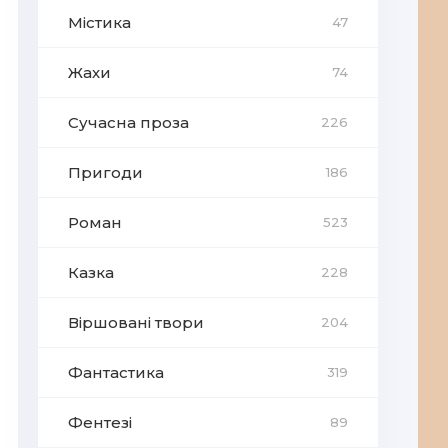
Містика
47
Жахи
74
Сучасна проза
226
Пригоди
186
Роман
523
Казка
228
Віршовані твори
204
Фантастика
319
Фентезі
89