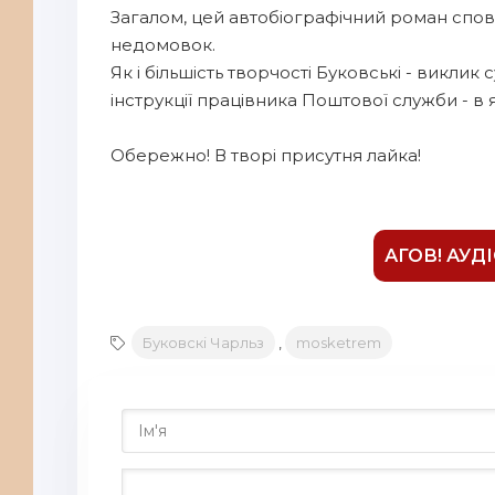
Загалом, цей автобіографічний роман сповн
9
недомовок.
Як і більшість творчості Буковські - викли
інструкції працівника Поштової служби - в 
Обережно! В творі присутня лайка!
АГОВ! АУД
Буковскі Чарльз
,
mosketrem