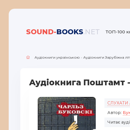
SOUND-
BOOKS
.NET
ТОП-100 к
Аудіокниги українською
»
Аудіокниги Зарубіжна лі
Аудіокнига Поштамт -
СЛУХАТИ
Автор:
Бук
Читає ауд