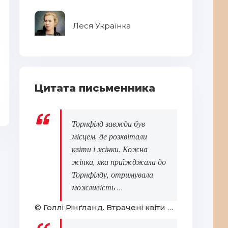
Леся Українка
Цитата письменника
Василь Стус
Ве
Торнфілд завжди був
місцем, де розквітали
квіти і жінки. Кожна
жінка, яка приїжджала до
Торнфілду, отримувала
можливість ...
© Голлі Рінґланд. Втрачені квіти Еліс Гарт