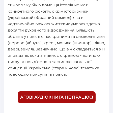
16
символізму. Як відомо, ця історія не має
конкретного сюжету, окрім історії жінки
17
(український образний символ), яка в
18
надзвичайно важких життєвих умовах здатна
досягти духовного відродження. Більшість
19
образів у повісті є наскрізними та символічними
20
(дерево (яблуня), хрест, могила (цвинтар), вікно,
21
двері, земля). Зазначимо, що він складається з 11
оповідань, кожна з яких є окремою частиною
22
твору та невід’ємною частиною загальної
23
концепції. Українська (стара й нова) тематика
повсюдно присутня в повісті.
24
25
26
АГОВ! АУДІОКНИГА НЕ ПРАЦЮЄ!
27
28