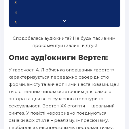
3
4
5
6
Сподобалась аудіокнига? Не будь пасивним,
7
прокоментуй і залиш відгук!
8
Опис аудіокниги Вертеп:
9
У творчості А. Любченка оповідання «вертеп»
10
характеризується переважно своєрідністю
11
форми, змісту та вичерпними настановами. Цей
твір є певним чином остаточним для самого
12
автора та для всієї сучасної літератури та
13
сексуальності. Вертеп ХХ століття — ідеальний
синтез. У повісті нерозривно поєднуються
14
ознаки всіх стилів – реалізму, імпресіонізму,
15
необарокко, експресіонізму, неоромантизму,