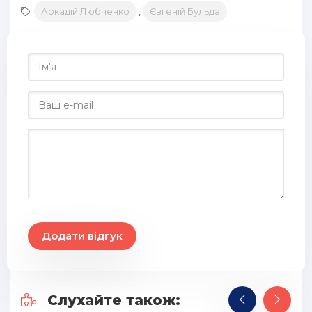
Аркадій Любченко
,
Євгеній Бульда
29
30
31
32
33
34
35
36
37
38
Додати відгук
39
40
Слухайте також:
41