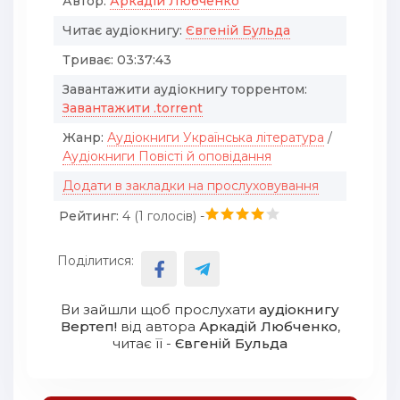
Автор:
Аркадій Любченко
Читає аудіокнигу:
Євгеній Бульда
Триває:
03:37:43
Завантажити аудіокнигу торрентом:
Завантажити .torrent
Жанр:
Аудіокниги Українська література
/
Аудіокниги Повісті й оповідання
Додати в закладки на прослуховування
Рейтинг:
4 (
1
голосів) -
Поділитися:
Ви зайшли щоб прослухати
аудіокнигу
Вертеп!
від автора
Аркадій Любченко
,
читає її -
Євгеній Бульда