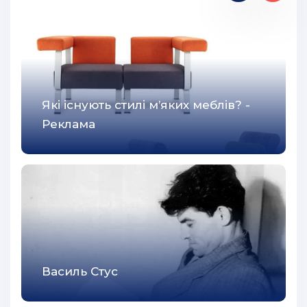
42
43
44
45
Які існують стилі м’яких меблів? -
Реклама
Василь Стус