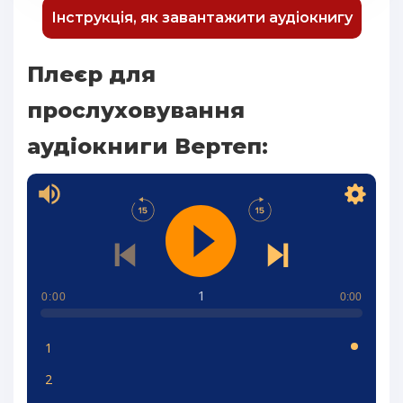
Інструкція, як завантажити аудіокнигу
Плеєр для
прослуховування
аудіокниги Вертеп:
1
0:00
0:00
1
2