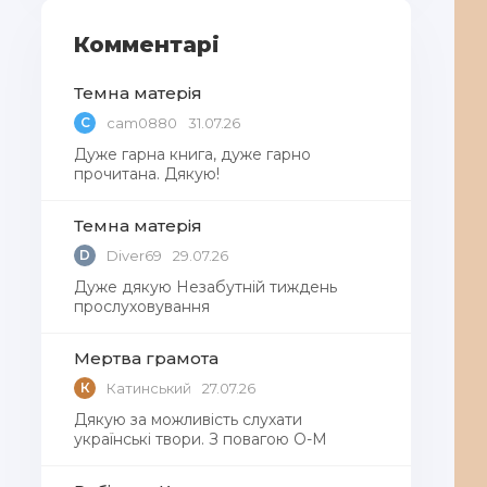
Комментарі
Темна матерія
C
cam0880
31.07.26
Дуже гарна книга, дуже гарно
прочитана. Дякую!
Темна матерія
D
Diver69
29.07.26
Дуже дякую Незабутній тиждень
прослуховування
Мертва грамота
К
Катинський
27.07.26
Дякую за можливість слухати
українські твори. З повагою О-М