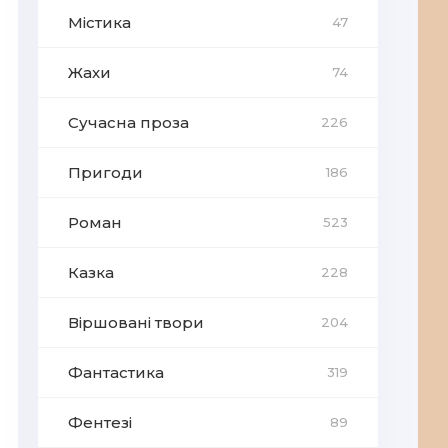
Містика
47
Жахи
74
Сучасна проза
226
Пригоди
186
Роман
523
Казка
228
Віршовані твори
204
Фантастика
319
Фентезі
89