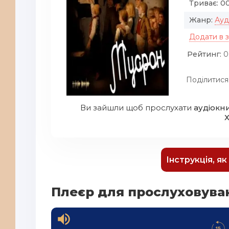
Триває:
00
Жанр:
Ауд
Додати в 
Рейтинг:
0
Поділитися
Ви зайшли щоб прослухати
аудіокн
Інструкція, я
Плеєр для прослуховува