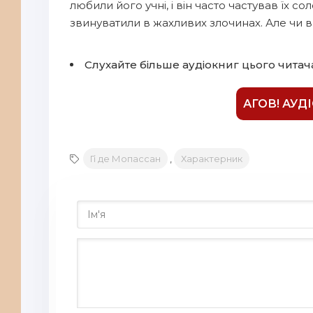
любили його учні, і він часто частував їх
звинуватили в жахливих злочинах. Але чи в
Слухайте більше аудіокниг цього читач
АГОВ! АУД
Гі де Мопассан
,
Характерник