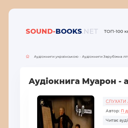
SOUND-
BOOKS
.NET
ТОП-100 к
Аудіокниги українською
»
Аудіокниги Зарубіжна лі
Аудіокнига Муарон - 
СЛУХАТИ
Автор:
Гі 
Читає ауд