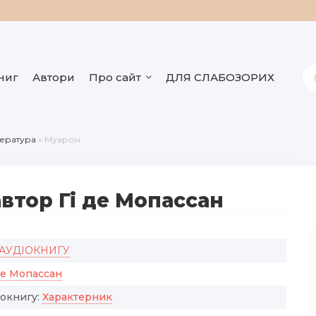
ниг
Автори
Про сайт
ДЛЯ СЛАБОЗОРИХ
тература
» Муарон
автор Гі де Мопассан
 АУДІОКНИГУ
де Мопассан
іокнигу:
Характерник