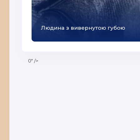
Людина з вивернутою губою
0" />