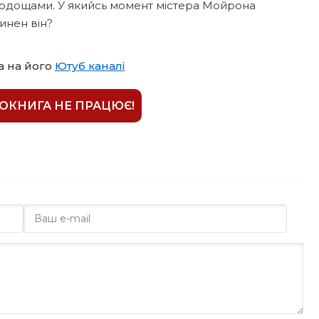
 солодощами. У якийсь момент містера Мойрона
инен він?
а на його
Ютуб каналі
ІОКНИГА НЕ ПРАЦЮЄ!