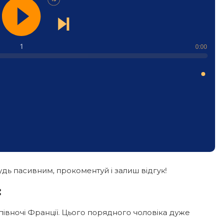
1
0:00
дь пасивним, прокоментуй і залиш відгук!
:
півночі Франції. Цього порядного чоловіка дуже