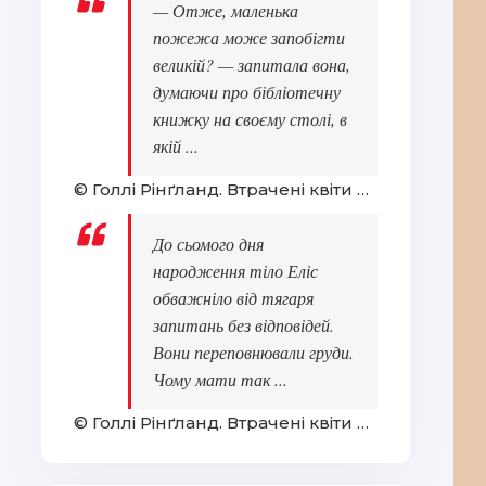
— Отже, маленька
пожежа може запобігти
великій? — запитала вона,
думаючи про бібліотечну
книжку на своєму столі, в
якій ...
© Голлі Рінґланд. Втрачені квіти Еліс Гарт
До сьомого дня
народження тіло Еліс
обважніло від тягаря
запитань без відповідей.
Вони переповнювали груди.
Чому мати так ...
© Голлі Рінґланд. Втрачені квіти Еліс Гарт