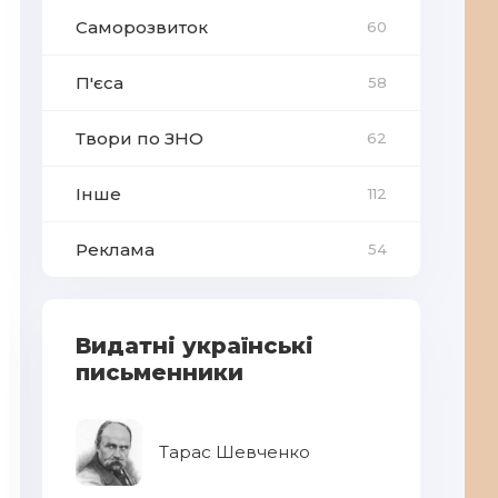
Саморозвиток
60
П'єса
58
Твори по ЗНО
62
Інше
112
Реклама
54
Видатні українські
письменники
Тарас Шевченко