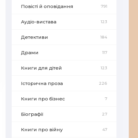
Повісті й оповідання
791
Аудіо-вистава
123
Детективи
184
Драми
117
Книги для дітей
123
Історична проза
226
Книги про бізнес
7
Біографії
27
Книги про війну
47