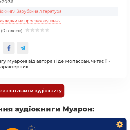
:20:36
іокниги Зарубіжна література
закладки на прослуховування
 (
0
голосів) -
:
игу Муарон!
від автора
Гі де Мопассан
, читає її -
Характерник
к завантажити аудіокнигу
ння аудіокниги Муарон: