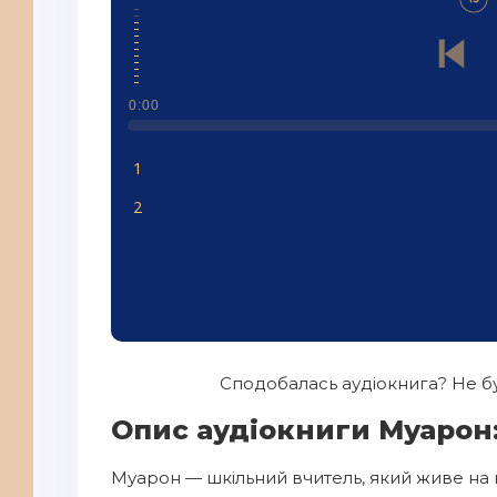
0:00
1
2
Сподобалась аудіокнига? Не бу
Опис аудіокниги Муарон
Муарон — шкільний вчитель, який живе на 