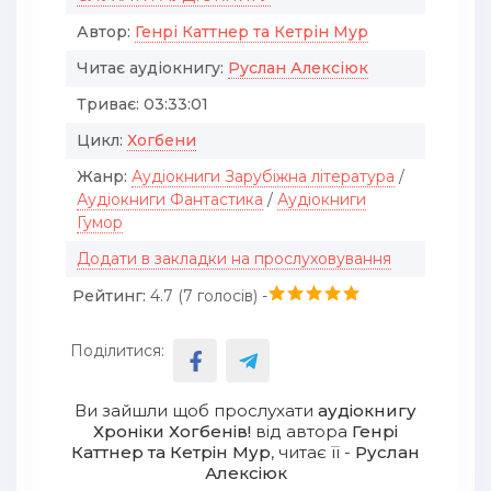
Автор:
Генрі Каттнер та Кетрін Мур
Читає аудіокнигу:
Руслан Алексіюк
Триває:
03:33:01
Цикл:
Хогбени
Жанр:
Аудіокниги Зарубіжна література
/
Аудіокниги Фантастика
/
Аудіокниги
Гумор
Додати в закладки на прослуховування
Рейтинг:
4.7 (
7
голосів) -
Поділитися:
Ви зайшли щоб прослухати
аудіокнигу
Хроніки Хогбенів!
від автора
Генрі
Каттнер та Кетрін Мур
, читає її -
Руслан
Алексіюк