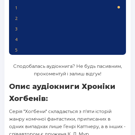
1
2
3
4
5
Сподобалась аудіокнига? Не будь пасивним,
прокоментуй і залиш відгук!
Опис аудіокниги Хроніки
Хогбенів:
Серія "Хогбени" складається з п’яти історій
жанру комічної фантастики, приписаних в
одних випадках лише Генрі Каттнеру, а в інших -
співавтором є дружина К. Л. Мур.