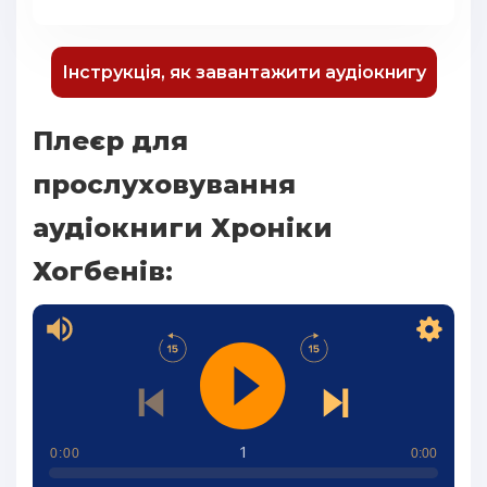
Інструкція, як завантажити аудіокнигу
Плеєр для
прослуховування
аудіокниги Хроніки
Хогбенів:
1
0:00
0:00