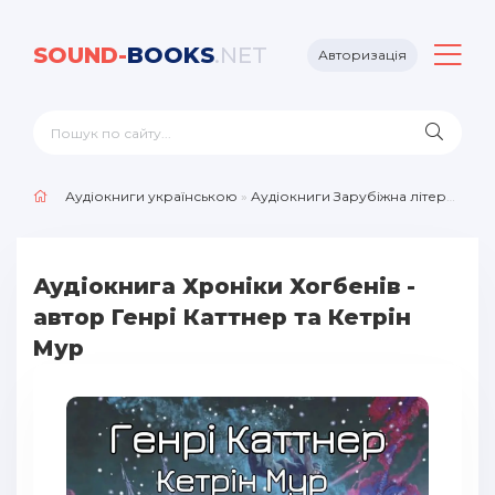
SOUND-
BOOKS
.NET
Авторизація
Аудіокниги українською
»
Аудіокниги Зарубіжна література
»
Аудіокнига Хроніки Хогбенів -
автор Генрі Каттнер та Кетрін
Мур