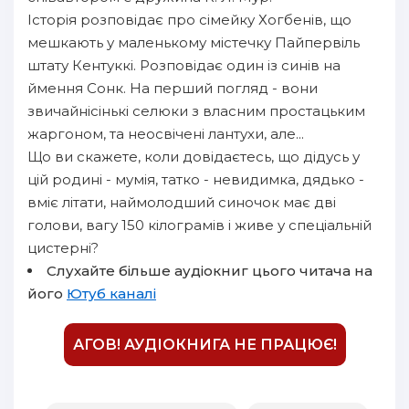
Історія розповідає про сімейку Хогбенів, що
мешкають у маленькому містечку Пайпервіль
штату Кентуккі. Розповідає один із синів на
ймення Сонк. На перший погляд - вони
звичайнісінькі селюки з власним простацьким
жаргоном, та неосвічені лантухи, але...
Що ви скажете, коли довідаєтесь, що дідусь у
цій родині - мумія, татко - невидимка, дядько -
вміє літати, наймолодший синочок має дві
голови, вагу 150 кілограмів і живе у спеціальній
цистерні?
Слухайте більше аудіокниг цього читача на
його
Ютуб каналі
АГОВ! АУДІОКНИГА НЕ ПРАЦЮЄ!