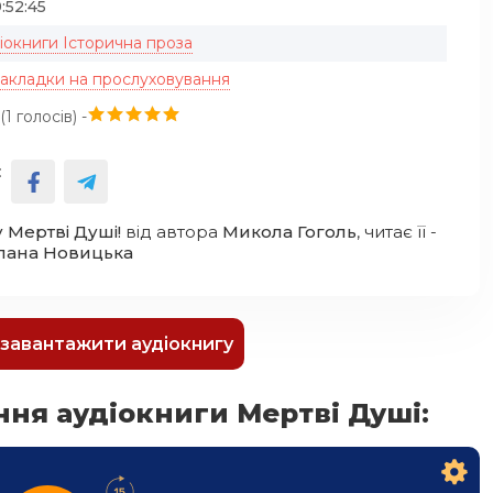
:52:45
іокниги Історична проза
закладки на прослуховування
(
1
голосів) -
:
 Мертві Душі!
від автора
Микола Гоголь
, читає її -
лана Новицька
к завантажити аудіокнигу
ня аудіокниги Мертві Душі: