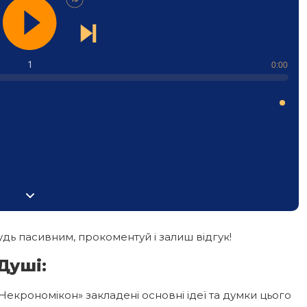
1
0:00
дь пасивним, прокоментуй і залиш відгук!
Душі:
Некрономікон» закладені основні ідеї та думки цього