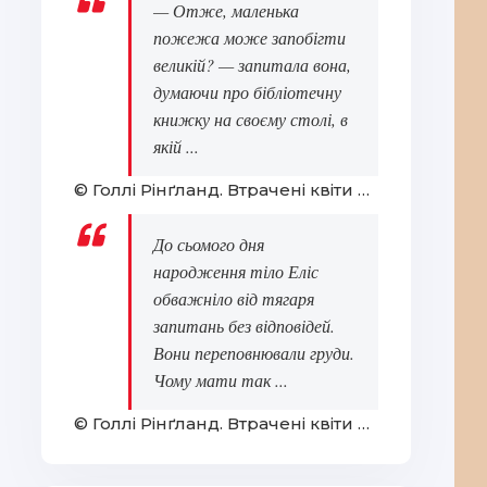
— Отже, маленька
пожежа може запобігти
великій? — запитала вона,
думаючи про бібліотечну
книжку на своєму столі, в
якій ...
© Голлі Рінґланд. Втрачені квіти Еліс Гарт
До сьомого дня
народження тіло Еліс
обважніло від тягаря
запитань без відповідей.
Вони переповнювали груди.
Чому мати так ...
© Голлі Рінґланд. Втрачені квіти Еліс Гарт