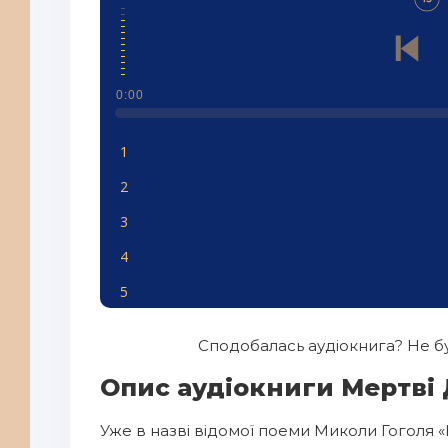
0:00
1
2
3
4
5
6
Сподобалась аудіокнига? Не бу
7
Опис аудіокниги Мертві 
8
Уже в назві відомої поеми Миколи Гоголя «
9