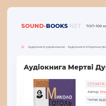
SOUND-
BOOKS
.NET
ТОП-100 к
Аудіокниги українською
»
Аудіокниги Історична пр
Аудіокнига Мертві Ду
СЛУХАТИ
Автор:
Ми
Читає ауд