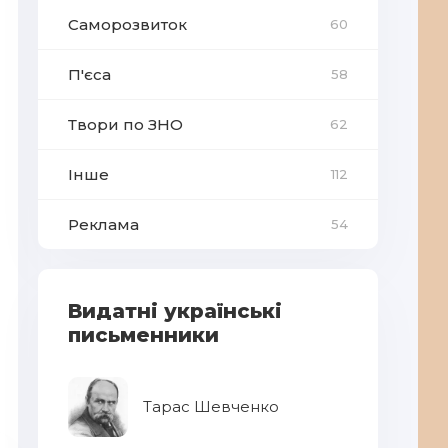
Саморозвиток
60
П'єса
58
Твори по ЗНО
62
Інше
112
Реклама
54
Видатні українські
письменники
Тарас Шевченко