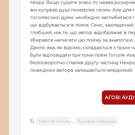
твору. Якщо судити зовні, то назва розкрив
10
він купував душі померлих селян. Але для 
11
гоголівської думи, необхідно заглибитися 
що відбувається в поемі. Сенс, закладений
12
глибший, ніж те, що автор відображає в пе
13
збирався написати цю поему за аналогією 
Данте, яка, як відомо, складається з трьох ч
14
були відповідати три томи поем Гоголя. Ал
15
безповоротно спалив другу частину Некро
16
поведінки автора залишається невідомий.
17
18
АГОВ! АУД
19
20
21
Микола Гоголь
,
Руслана Новицька
22