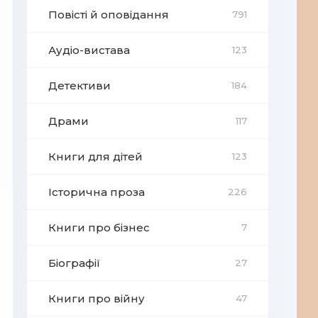
Повісті й оповідання
791
Аудіо-вистава
123
Детективи
184
Драми
117
Книги для дітей
123
Історична проза
226
Книги про бізнес
7
Біографії
27
Книги про війну
47