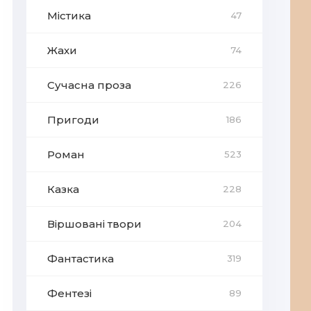
Містика
47
Жахи
74
Сучасна проза
226
Пригоди
186
Роман
523
Казка
228
Віршовані твори
204
Фантастика
319
Фентезі
89