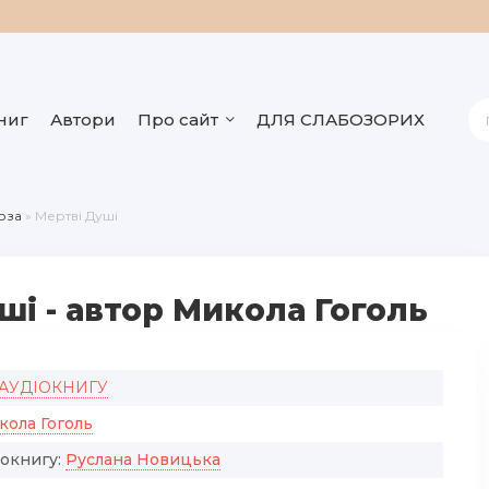
ниг
Автори
Про сайт
ДЛЯ СЛАБОЗОРИХ
оза
» Мертві Душі
ші - автор Микола Гоголь
 АУДІОКНИГУ
кола Гоголь
іокнигу:
Руслана Новицька