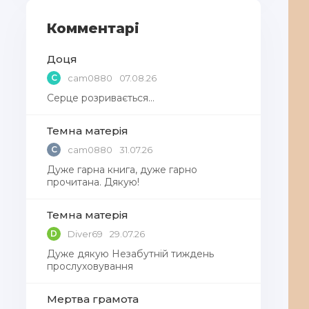
Комментарі
Доця
C
cam0880
07.08.26
Серце розривається…
Темна матерія
C
cam0880
31.07.26
Дуже гарна книга, дуже гарно
прочитана. Дякую!
Темна матерія
D
Diver69
29.07.26
Дуже дякую Незабутній тиждень
прослуховування
Мертва грамота