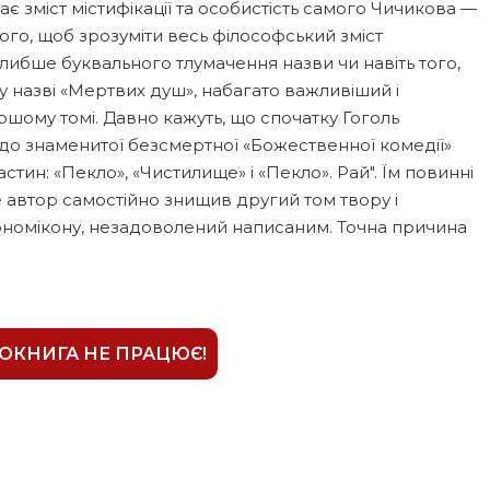
ає зміст містифікації та особистість самого Чичикова —
того, щоб зрозуміти весь філософський зміст
глибше буквального тлумачення назви чи навіть того,
 у назві «Мертвих душ», набагато важливіший і
ршому томі. Давно кажуть, що спочатку Гоголь
до знаменитої безсмертної «Божественної комедії»
астин: «Пекло», «Чистилище» і «Пекло». Рай". Їм повинні
е автор самостійно знищив другий том твору і
номікону, незадоволений написаним. Точна причина
ІОКНИГА НЕ ПРАЦЮЄ!