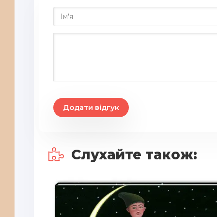
23
24
25
26
27
28
Додати відгук
29
30
Слухайте також: