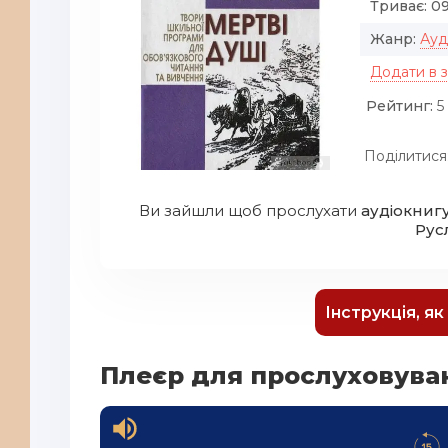
Триває:
09
Жанр:
Ауд
Додати в 
Рейтинг:
5 
Поділитися
Ви зайшли щоб прослухати
аудіокнигу
Рус
Інструкція, я
Плеєр для прослуховуван