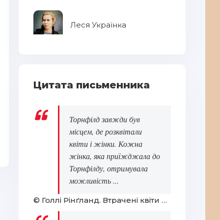
се
Леся Українка
Ре
Цитата письменника
Торнфілд завжди був
Україна Incognita
Ре
місцем, де розквітали
квіти і жінки. Кожна
жінка, яка приїжджала до
Торнфілду, отримувала
можливість ...
© Голлі Рінґланд. Втрачені квіти Еліс Гарт