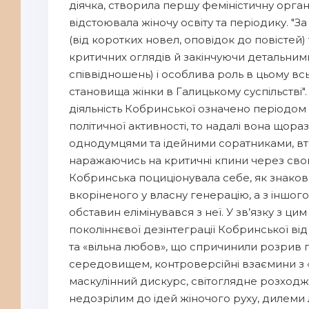
діячка, створила першу феміністичну орган
відстоювала жіночу освіту та періодику. "
(від коротких новел, оповідок до повістей)
критичних оглядів й закінчуючи детальними
співвідношень) і особлива роль в цьому вс
становища жінки в Галицькому суспільстві".
діяльність Кобринської означено періодом 
політичної активності, то надалі вона щора
однодумцями та ідейними соратниками, втр
наражаючись на критичні кпини через свою 
Кобринська поциціонувала себе, як знаково
вкоріненого у власну генерацію, а з іншого 
обставин елімінувався з неї. У зв’язку з ц
поколіннєвої дезінтеграції Кобринської від
та «вільна любов», що спричинили розрив
середовищем, контроверсійні взаємини з 
маскулінний дискурс, світоглядне розходж
недозрілим до ідей жіночого руху, дилеми