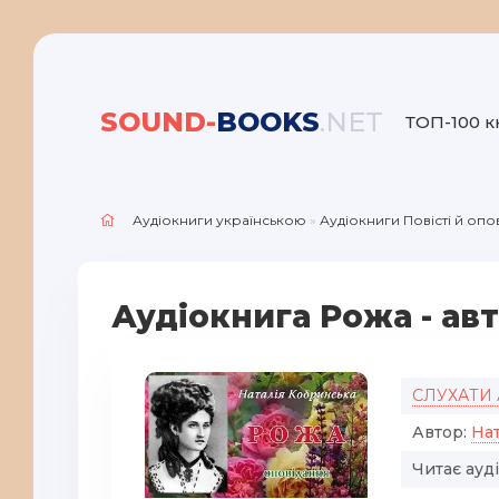
SOUND-
BOOKS
.NET
ТОП-100 к
Аудіокниги українською
»
Аудіокниги Повісті й опо
Аудіокнига Рожа - ав
СЛУХАТИ
Автор:
На
Читає ауд