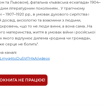
 та Львовом), фатальна «львівська ескапада» 1904‒
дим літературним поколінням... У трагічному
‒ 1907‒1920 рр., в умовах духового сирітства і
 досвід, аксіологію та взаємини з людьми,
ровень, «що то не люди винні, а вона сама...На
ого материнства, життя в умовах війни і російської
кціях якого відлунює дилема «родина чи громада»,
же серце не болить".
а каналі:
sLmyq4toDu5ViTHkA/videos
ІОКНИГА НЕ ПРАЦЮЄ!