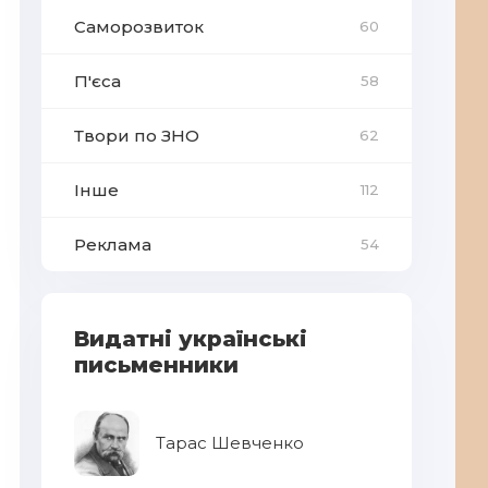
Саморозвиток
60
П'єса
58
Твори по ЗНО
62
Інше
112
Реклама
54
Видатні українські
письменники
Тарас Шевченко