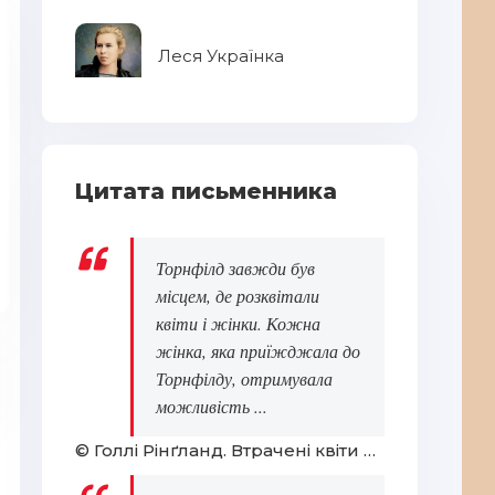
Леся Українка
Цитата письменника
Торнфілд завжди був
місцем, де розквітали
квіти і жінки. Кожна
жінка, яка приїжджала до
Торнфілду, отримувала
можливість ...
© Голлі Рінґланд. Втрачені квіти Еліс Гарт