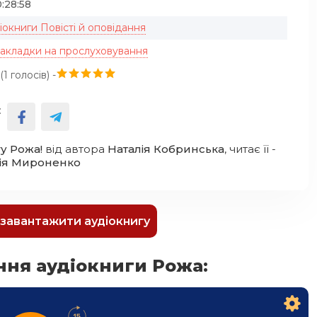
:28:58
іокниги Повісті й оповідання
закладки на прослуховування
(
1
голосів) -
:
у Рожа!
від автора
Наталія Кобринська
, читає її -
лія Мироненко
к завантажити аудіокнигу
ння аудіокниги Рожа: