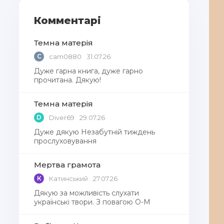
Комментарі
Темна матерія
C
cam0880
31.07.26
Дуже гарна книга, дуже гарно
прочитана. Дякую!
Темна матерія
D
Diver69
29.07.26
Дуже дякую Незабутній тиждень
прослуховування
Мертва грамота
К
Катинський
27.07.26
Дякую за можливість слухати
українські твори. З повагою О-М