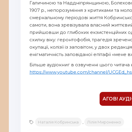
Галичиною та Наддніпрянщиною, Болеховом
1907 р., непорозуміння з критиками та моло
смеркальному періодові життя Кобринської 
самоти, вона зревізувала власний життєвий
прийшовши до глибоких екзистенційних одк
схилку віку: геронтофобія, трагедія зречен
окупації, колізії із заповітом, у двох реда
енігматичність заповіданої епітафії «мене в
Більше аудіокниг в озвученні цього читача н
https://www.youtube.com/channel/UCGEd_h
АГОВ! АУД
Наталія Кобринська
,
Лілія Мироненко