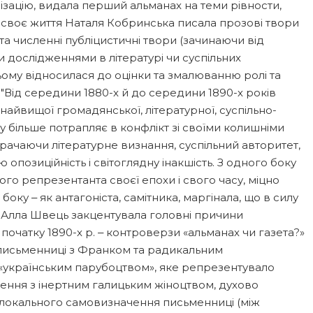
ізацію, видала перший альманах на теми рівности,
За своє життя Наталя Кобринська писала прозові твори
 та численні публіцистичні твори (зачинаючи від
 дослідженнями в літературі чи суспільних
ьому відносилася до оцінки та змалюванню ролі та
 "Від середини 1880-х й до середини 1890-х років
найвищої громадянської, літературної, суспільно-
зу більше потрапляє в конфлікт зі своїми колишніми
ачаючи літературне визнання, суспільний авторитет,
опозиційність і світоглядну інакшість. З одного боку
го репрезентанта своєї епохи і свого часу, міцно
боку ‒ як антагоніста, самітника, маргінала, що в силу
им Алла Швець закцентувала головні причини
 початку 1890-х р. ‒ контроверзи «альманах чи газета?»
 письменниці з Франком та радикальним
«українським парубоцтвом», яке репрезентувало
ення з інертним галицьким жіноцтвом, духово
 локального самовизначення письменниці (між