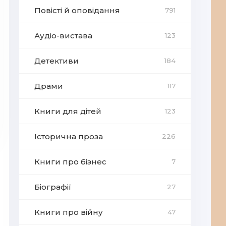
Повісті й оповідання
791
Аудіо-вистава
123
Детективи
184
Драми
117
Книги для дітей
123
Історична проза
226
Книги про бізнес
7
Біографії
27
Книги про війну
47