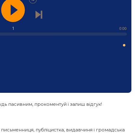
1
0:00
дь пасивним, прокоментуй і залиш відгук!
а письменниця, публіцистка, видавчиня і громадська