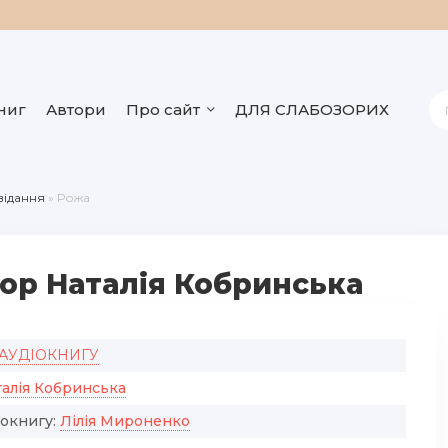
ниг
Автори
Про сайт
ДЛЯ СЛАБОЗОРИХ
відання
» Рожа
тор Наталія Кобринська
 АУДІОКНИГУ
талія Кобринська
іокнигу:
Лілія Мироненко