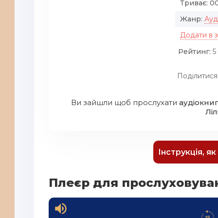
Триває:
00
Жанр:
Ауд
Додати в 
Рейтинг:
5 
Поділитися
Ви зайшли щоб прослухати
аудіокниг
Лі
Інструкція, я
Плеєр для прослуховува