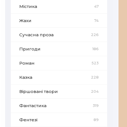
Містика
47
Жахи
74
Сучасна проза
226
Пригоди
186
Роман
523
Казка
228
Віршовані твори
204
Фантастика
319
Фентезі
89