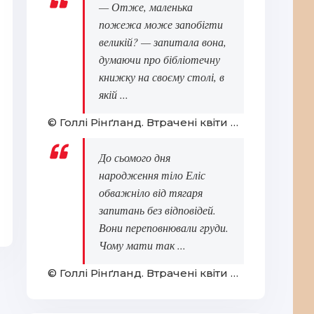
— Отже, маленька
пожежа може запобігти
великій? — запитала вона,
Ко
думаючи про бібліотечну
книжку на своєму столі, в
якій ...
© Голлі Рінґланд. Втрачені квіти Еліс Гарт
До сьомого дня
народження тіло Еліс
обважніло від тягаря
Іван Франко
Та
запитань без відповідей.
Вони переповнювали груди.
Чому мати так ...
© Голлі Рінґланд. Втрачені квіти Еліс Гарт