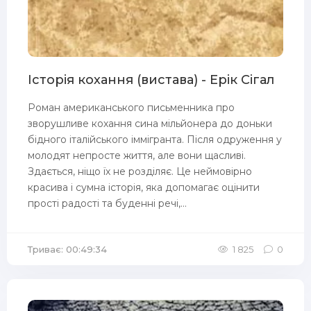
Історія кохання (вистава) - Ерік Сігал
Роман американського письменника про
зворушливе кохання сина мільйонера до доньки
бідного італійського іммігранта. Після одруження у
молодят непросте життя, але вони щасливі.
Здається, ніщо їх не розділяє. Це неймовірно
красива і сумна історія, яка допомагає оцінити
прості радості та буденні речі,...
Триває: 00:49:34
1 825
0