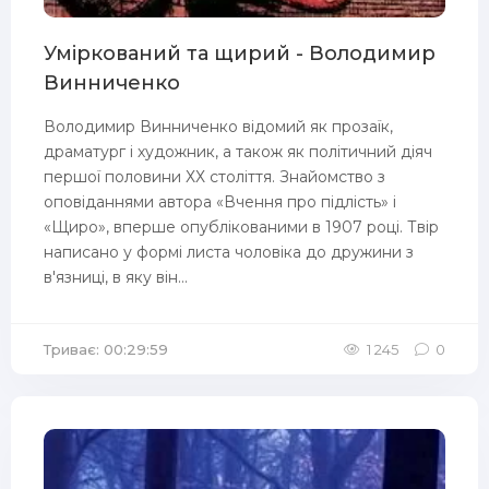
Уміркований та щирий - Володимир
Винниченко
Володимир Винниченко відомий як прозаїк,
драматург і художник, а також як політичний діяч
першої половини ХХ століття. Знайомство з
оповіданнями автора «Вчення про підлість» і
«Щиро», вперше опублікованими в 1907 році. Твір
написано у формі листа чоловіка до дружини з
в'язниці, в яку він...
Триває: 00:29:59
1 245
0