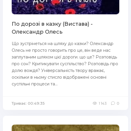
По дорозі в казку (Вистава) -
Олександр Олесь
Що зустрінеться на шляху до казки? Олександр
Олесь не просто говорить про це, він веде нас
заплутаним шляхом цієї дороги. що це? Розповідь
про сон? Критикувати суспільство? Розповідь про
долю вождя? Універсальність твору вражає,
оскільки в ньому стисло відображені основні
суспільні процеси та...
Триває: 00:49:35
1 143
0