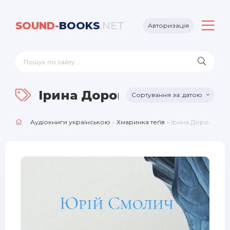
SOUND-
BOOKS
.NET
Авторизація
Ірина Дорошенко
датою
Аудіокниги українською
»
Хмаринка теґів
» Ірина Дорошенко