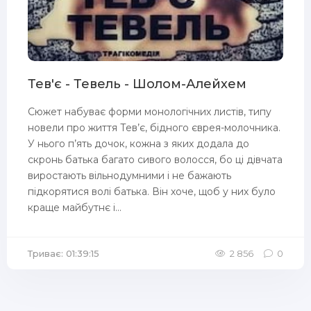
Тев'є - Тевель - Шолом-Алейхем
Сюжет набуває форми монологічних листів, типу
новели про життя Тев’є, бідного єврея-молочника.
У нього п’ять дочок, кожна з яких додала до
скронь батька багато сивого волосся, бо ці дівчата
виростають вільнодумними і не бажають
підкорятися волі батька. Він хоче, щоб у них було
краще майбутнє і...
Триває: 01:39:15
2 856
0