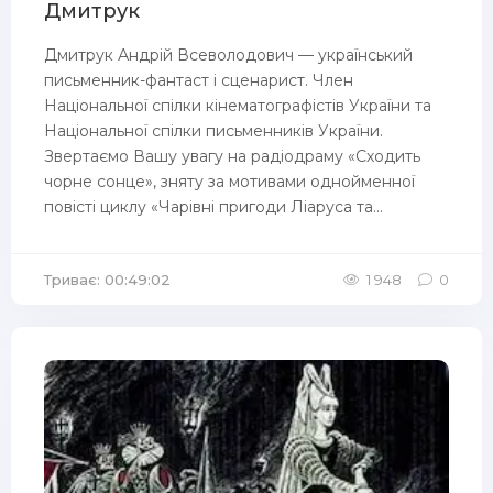
Дмитрук
Дмитрук Андрій Всеволодович — український
письменник-фантаст і сценарист. Член
Національної спілки кінематографістів України та
Національної спілки письменників України.
Звертаємо Вашу увагу на радіодраму «Сходить
чорне сонце», зняту за мотивами однойменної
повісті циклу «Чарівні пригоди Ліаруса та...
Триває: 00:49:02
1 948
0