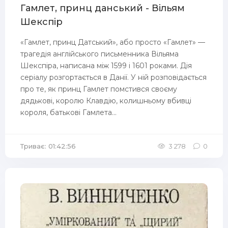
Гамлет, принц данський - Вільям
Шекспір
«Гамлет, принц Датський», або просто «Гамлет» —
трагедія англійського письменника Вільяма
Шекспіра, написана між 1599 і 1601 роками. Дія
серіалу розгортається в Данії. У ній розповідається
про те, як принц Гамлет помстився своєму
дядькові, королю Клавдію, колишньому вбивці
короля, батькові Гамлета...
Триває: 01:42:56
3 278
0