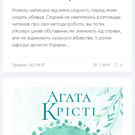
Новелу написано від імені слідчого, перед яким
сидить убивця. Слідчий не кваплячись розповідає
читачеві про свої методи роботи, аж потім
з’ясовує цікаві обставини, які змінюють хід справи,
але не відміняють скоєного вбивства. У ролях
народні артисти України....
Триває: 00:39:17
2 998
0