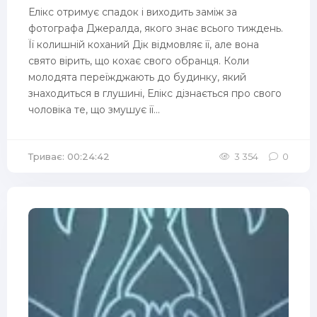
Елікс отримує спадок і виходить заміж за
фотографа Джералда, якого знає всього тиждень.
Її колишній коханий Дік відмовляє її, але вона
свято вірить, що кохає свого обранця. Коли
молодята переїжджають до будинку, який
знаходиться в глушині, Елікс дізнається про свого
чоловіка те, що змушує її...
Триває: 00:24:42
3 354
0