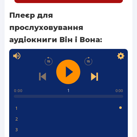
Плеєр для
прослуховування
аудіокниги Він і Вона:
1
0:00
0:00
1
2
3