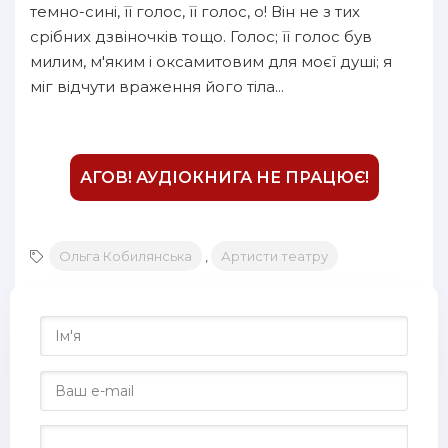
темно-сині, її голос, її голос, о! Він не з тих
срібних дзвіночків тощо. Голос; її голос був
милим, м'яким і оксамитовим для моєї душі; я
міг відчути враження його тіла...
АГОВ! АУДІОКНИГА НЕ ПРАЦЮЄ!
Ольга Кобилянська
,
Артисти театру