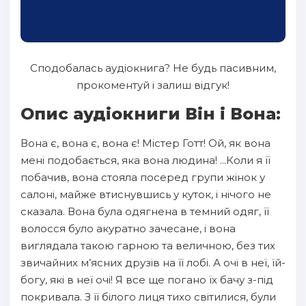
Сподобалась аудіокнига? Не будь пасивним,
прокоментуй і залиш відгук!
Опис аудіокниги Він і Вона:
Вона є, вона є, вона є! Містер Готт! Ой, як вона
мені подобається, яка вона людина! ...Коли я її
побачив, вона стояла посеред групи жінок у
салоні, майже втиснувшись у куток, і нічого не
сказала. Вона була одягнена в темний одяг, її
волосся було акуратно зачесане, і вона
виглядала такою гарною та величною, без тих
звичайних м’ясних друзів на її лобі. А очі в неї, їй-
богу, які в неї очі! Я все ще погано їх бачу з-під
покривала. З її білого лиця тихо світилися, були