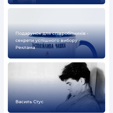
Подарунок для співробітників -
секрети успішного вибору -
Реклама
Василь Стус