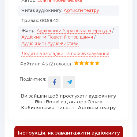
Автор:
Ольга Кобилянська
Читає аудіокнигу:
Артисти театру
Триває:
00:58:42
Жанр:
Аудіокниги Українська література
/
Аудіокниги Повісті й оповідання
/
Аудіокниги Аудіо-вистави
Додати в закладки на прослуховування
Рейтинг:
4.5 (
2
голосів) -
Поділитися:
Ви зайшли щоб прослухати
аудіокнигу
Він і Вона!
від автора
Ольга
Кобилянська
, читає її -
Артисти театру
Інструкція, як завантажити аудіокнигу