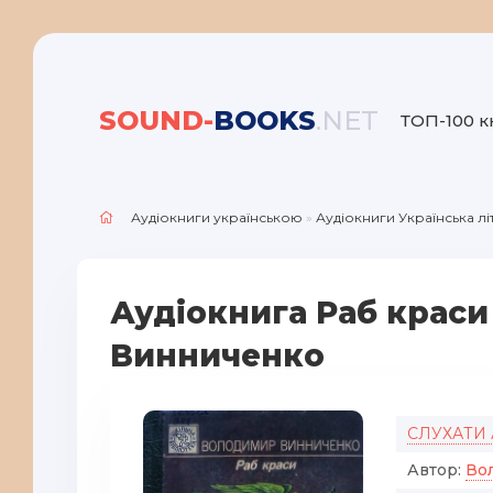
SOUND-
BOOKS
.NET
ТОП-100 к
Аудіокниги українською
»
Аудіокниги Українська л
Аудіокнига Раб краси
Винниченко
СЛУХАТИ
Автор:
Во