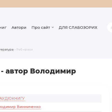
ниг
Автори
Про сайт
ДЛЯ СЛАБОЗОРИХ
ітература
» Раб краси
 - автор Володимир
 АУДІОКНИГУ
лодимир Винниченко