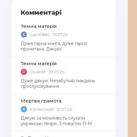
Комментарі
Темна матерія
C
cam0880
31.07.26
Дуже гарна книга, дуже гарно
прочитана. Дякую!
Темна матерія
D
Diver69
29.07.26
Дуже дякую Незабутній тиждень
прослуховування
Мертва грамота
К
Катинський
27.07.26
Дякую за можливість слухати
українські твори. З повагою О-М