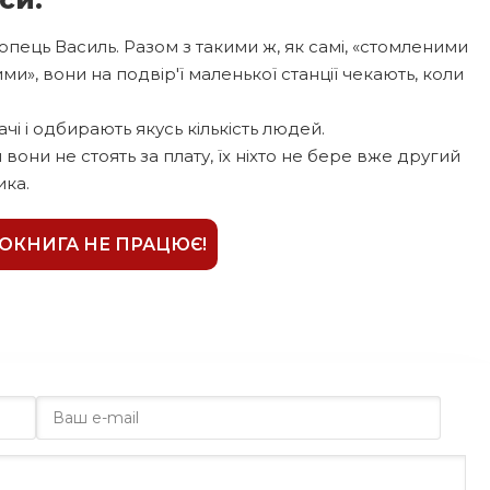
пець Василь. Разом з такими ж, як самі, «стомленими
и», вони на подвір'ї маленької станції чекають, коли
і і одбирають якусь кількість людей.
 вони не стоять за плату, їх ніхто не бере вже другий
ика.
ІОКНИГА НЕ ПРАЦЮЄ!