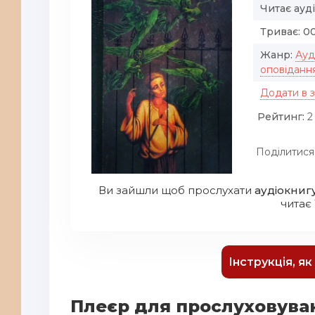
Читає ауд
Триває:
00
Жанр:
Ауд
оповіданн
Додати в 
Рейтинг:
2 
Поділитися
Ви зайшли щоб прослухати
аудіокнигу
читає ї
Інструкція, я
Плеєр для прослуховуван