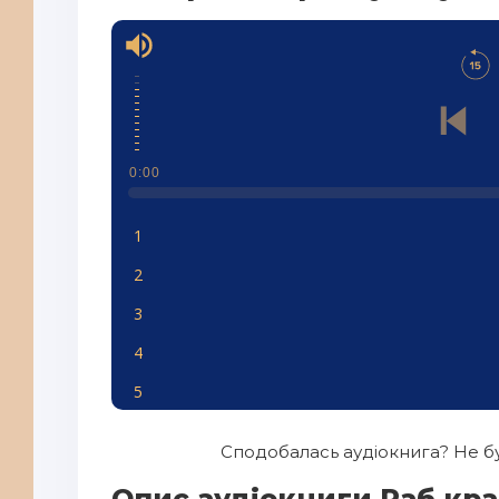
0:00
1
2
3
4
5
6
Сподобалась аудіокнига? Не бу
7
Опис аудіокниги Раб кра