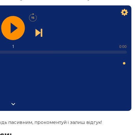
1
0:00
дь пасивним, прокоментуй і залиш відгук!
си: