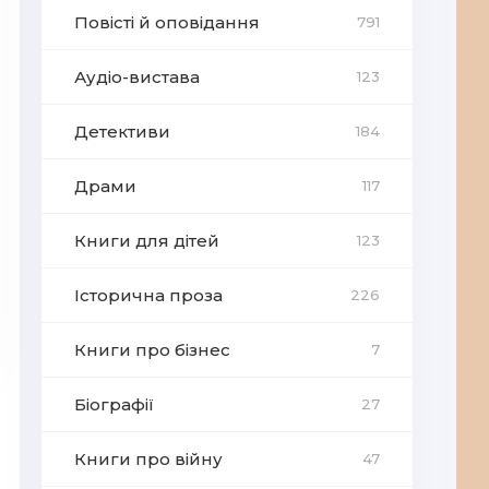
Повісті й оповідання
791
Аудіо-вистава
123
Детективи
184
Драми
117
Книги для дітей
123
Історична проза
226
Книги про бізнес
7
Біографії
27
Книги про війну
47