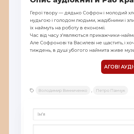
8
Герої твору — дядько Софрон і молодий хло
9
нудьгою і голодом людьми, жадібними і злим
10
їх наймуть на роботу в економії.
11
Час від часу з'являються прикажчики-наймач
Але Софронові та Василеві не щастить, і хоч
тиждень, в душі убогого наймита живе муз
АГОВ! АУД
Володимир Винниченко
,
Петро Панчук