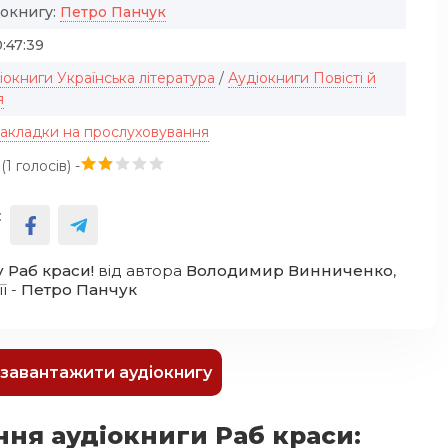
іокнигу:
Петро Панчук
:47:39
іокниги Українська література
/
Аудіокниги Повісті й
я
закладки на прослуховування
(
1
голосів) -
:
 Раб краси!
від автора
Володимир Винниченко
,
ї -
Петро Панчук
к завантажити аудіокнигу
ня аудіокниги Раб краси: