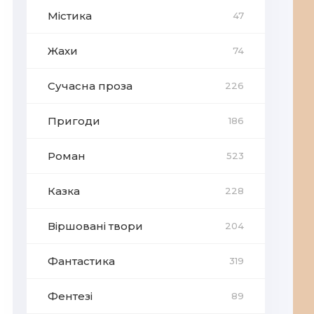
Містика
47
Жахи
74
Сучасна проза
226
Пригоди
186
Роман
523
Казка
228
Віршовані твори
204
Фантастика
319
Фентезі
89