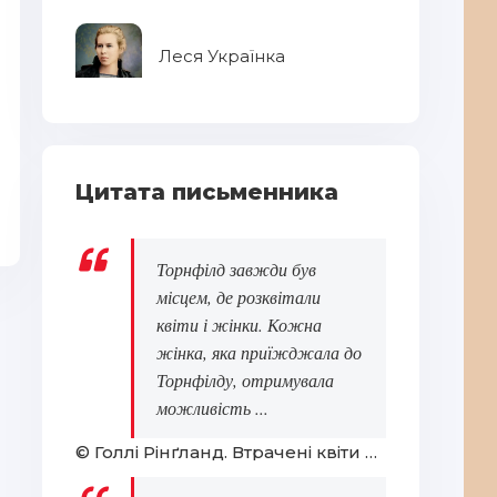
Леся Українка
7 фінансових помилок, які
провокують на розлучення -
Реклама
Та
Цитата письменника
Торнфілд завжди був
місцем, де розквітали
квіти і жінки. Кожна
жінка, яка приїжджала до
Торнфілду, отримувала
можливість ...
© Голлі Рінґланд. Втрачені квіти Еліс Гарт