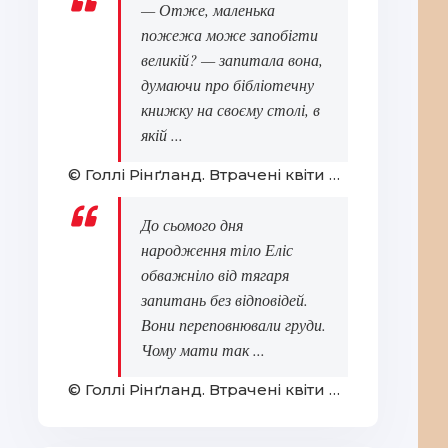
— Отже, маленька
пожежа може запобігти
великій? — запитала вона,
думаючи про бібліотечну
книжку на своєму столі, в
якій ...
© Голлі Рінґланд. Втрачені квіти Еліс Гарт
До сьомого дня
народження тіло Еліс
обважніло від тягаря
запитань без відповідей.
Вони переповнювали груди.
Чому мати так ...
© Голлі Рінґланд. Втрачені квіти Еліс Гарт