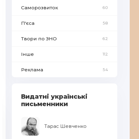
Саморозвиток
60
П'єса
58
Твори по ЗНО
62
Інше
112
Реклама
54
Видатні українські
письменники
Тарас Шевченко