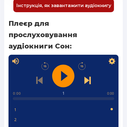
Інструкція, як завантажити аудіокнигу
Плеєр для
прослуховування
аудіокниги Сон:
1
0:00
0:00
1
2