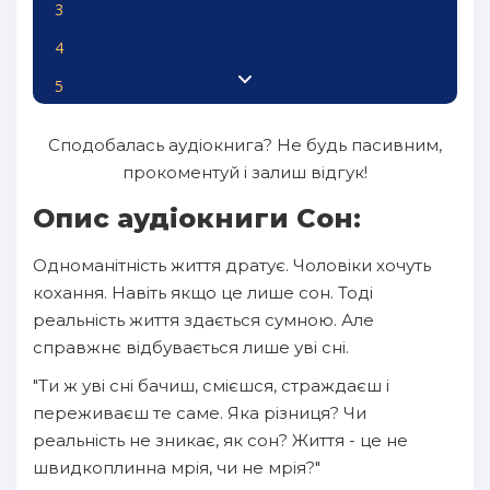
3
4
5
6
Сподобалась аудіокнига? Не будь пасивним,
7
прокоментуй і залиш відгук!
8
Опис аудіокниги Сон:
9
Одноманітність життя дратує. Чоловіки хочуть
10
кохання. Навіть якщо це лише сон. Тоді
11
реальність життя здається сумною. Але
справжнє відбувається лише уві сні.
12
"Ти ж уві сні бачиш, смієшся, страждаєш і
13
переживаєш те саме. Яка різниця? Чи
14
реальність не зникає, як сон? Життя - це не
швидкоплинна мрія, чи не мрія?"
15