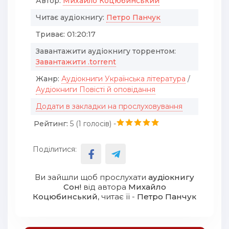
Автор:
Михайло Коцюбинський
Читає аудіокнигу:
Петро Панчук
Триває:
01:20:17
Завантажити аудіокнигу торрентом:
Завантажити .torrent
Жанр:
Аудіокниги Українська література
/
Аудіокниги Повісті й оповідання
Додати в закладки на прослуховування
Рейтинг:
5 (
1
голосів) -
Поділитися:
Ви зайшли щоб прослухати
аудіокнигу
Сон!
від автора
Михайло
Коцюбинський
, читає її -
Петро Панчук