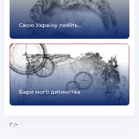
Свою Україну любiть...
Бари мого дитинства
1" />