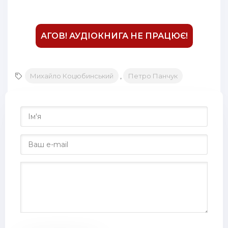
16
17
АГОВ! АУДІОКНИГА НЕ ПРАЦЮЄ!
18
19
Михайло Коцюбинський
,
Петро Панчук
20
21
22
23