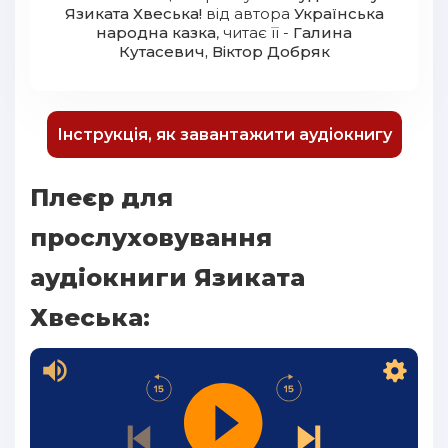
Язиката Хвеська!
від автора
Українська
народна казка
, читає її -
Галина
Кутасевич, Віктор Добряк
Інструкція, як завантажити аудіокнигу
Плеєр для
прослуховування
аудіокниги Язиката
Хвеська: