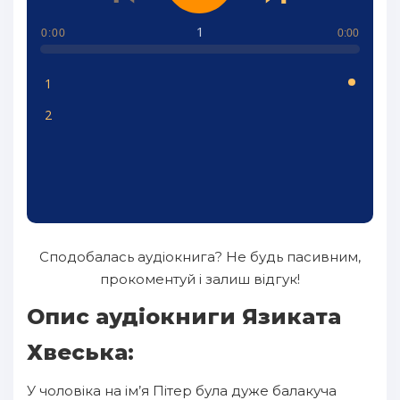
1
0:00
0:00
1
2
Сподобалась аудіокнига? Не будь пасивним,
прокоментуй і залиш відгук!
Опис аудіокниги Язиката
Хвеська:
У чоловіка на ім’я Пітер була дуже балакуча