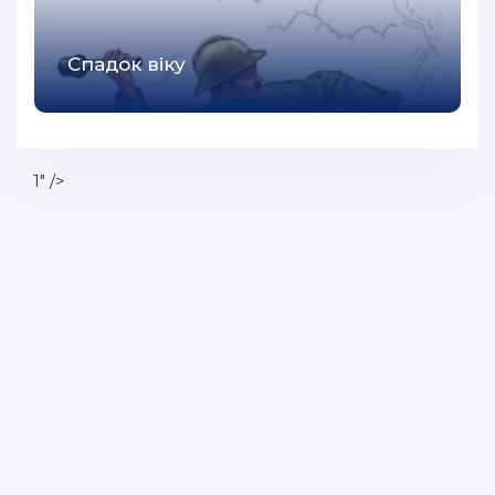
Спадок вiку
1" />