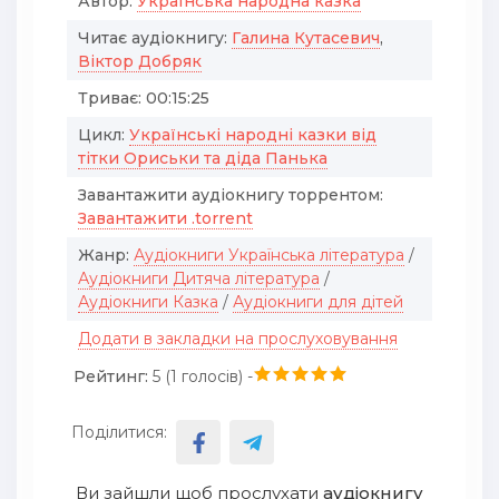
Автор:
Українська народна казка
Читає аудіокнигу:
Галина Кутасевич
,
Віктор Добряк
Триває:
00:15:25
Цикл:
Українські народні казки від
тітки Ориськи та діда Панька
Завантажити аудіокнигу торрентом:
Завантажити .torrent
Жанр:
Аудіокниги Українська література
/
Аудіокниги Дитяча література
/
Аудіокниги Казка
/
Аудіокниги для дітей
Додати в закладки на прослуховування
Рейтинг:
5 (
1
голосів) -
Поділитися:
Ви зайшли щоб прослухати
аудіокнигу