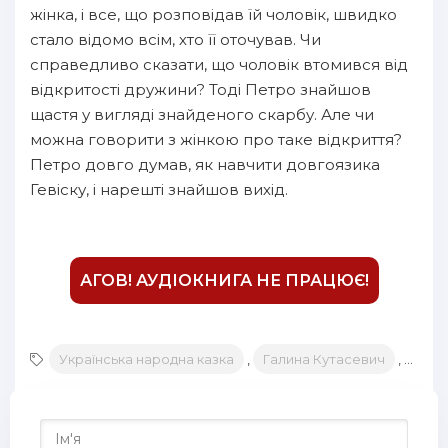
жінка, і все, що розповідав їй чоловік, швидко
стало відомо всім, хто її оточував. Чи
справедливо сказати, що чоловік втомився від
відкритості дружини? Тоді Петро знайшов
щастя у вигляді знайденого скарбу. Але чи
можна говорити з жінкою про таке відкриття?
Петро довго думав, як навчити довгоязика
Гевіску, і нарешті знайшов вихід.
АГОВ! АУДІОКНИГА НЕ ПРАЦЮЄ!
Українська народна казка
,
Галина Кутасевич
,
Вікт