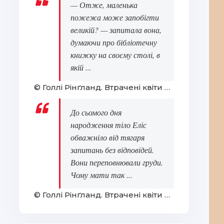
— Отже, маленька
пожежа може запобігти
великій? — запитала вона,
думаючи про бібліотечну
книжку на своєму столі, в
якій ...
© Голлі Рінґланд. Втрачені квіти Еліс Гарт
До сьомого дня
народження тіло Еліс
обважніло від тягаря
запитань без відповідей.
Вони переповнювали груди.
Чому мати так ...
© Голлі Рінґланд. Втрачені квіти Еліс Гарт