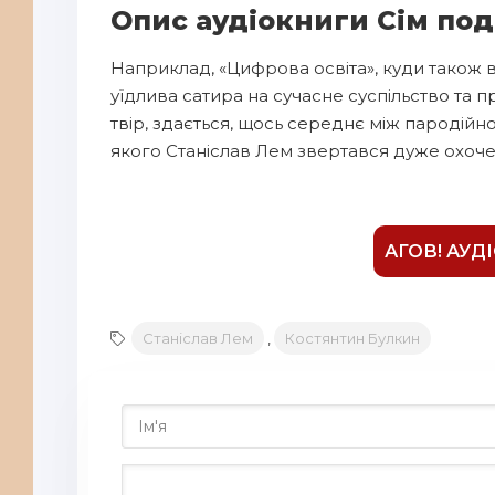
Опис аудіокниги Сім под
8
Наприклад, «Цифрова освіта», куди також в
9
уїдлива сатира на сучасне суспільство та п
10
твір, здається, щось середнє між пародій
11
якого Станіслав Лем звертався дуже охоче
12
13
АГОВ! АУД
14
15
16
Станіслав Лем
,
Костянтин Булкин
17
18
19
20