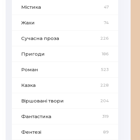
Містика
47
Жахи
74
Сучасна проза
226
Пригоди
186
Роман
523
Казка
228
Віршовані твори
204
Фантастика
319
Фентезі
89