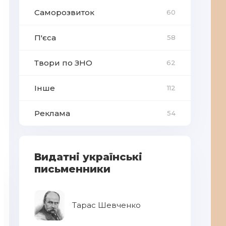
Саморозвиток
60
П'єса
58
Твори по ЗНО
62
Інше
112
Реклама
54
Видатні українські
письменники
Тарас Шевченко