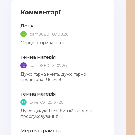
Комментарі
Доця
C
cam0880
07.08.26
Серце розривається…
Темна матерія
C
cam0880
31.07.26
Дуже гарна книга, дуже гарно
прочитана. Дякую!
Темна матерія
D
Diver69
29.07.26
Дуже дякую Незабутній тиждень
прослуховування
Мертва грамота