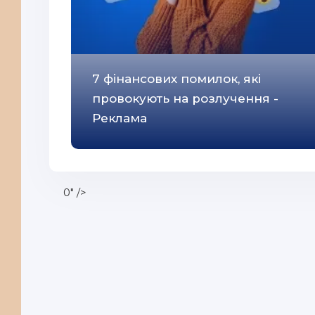
33
34
35
36
7 фінансових помилок, які
провокують на розлучення -
37
Реклама
38
39
40
0" />
41
42
43
44
45