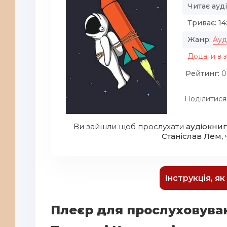
Читає ауд
Триває:
14
Жанр:
Ауд
Додати в 
Рейтинг:
0
Поділитися
Ви зайшли щоб прослухати
аудіокниг
Станіслав Лем
,
Інструкція, я
Плеєр для прослуховува