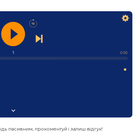
1
0:00
дь пасивним, прокоментуй і залиш відгук!