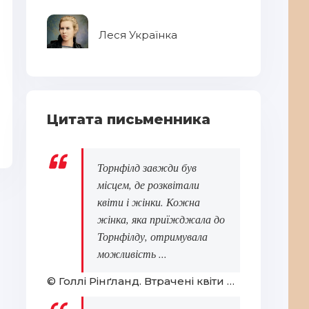
Леся Українка
Матріополь
Лі
Цитата письменника
Торнфілд завжди був
місцем, де розквітали
квіти і жінки. Кожна
жінка, яка приїжджала до
Торнфілду, отримувала
можливість ...
© Голлі Рінґланд. Втрачені квіти Еліс Гарт