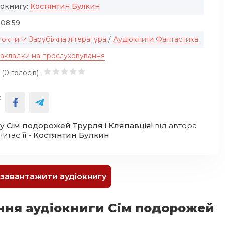
іокнигу:
Костянтин Булкин
:08:59
іокниги Зарубіжна література
/
Аудіокниги Фантастика
закладки на прослуховування
 (
0
голосів) -
:
у Сім подорожей Трурля і Кляпавція!
від автора
 читає її -
Костянтин Булкин
к завантажити аудіокнигу
ння аудіокниги Сім подорожей