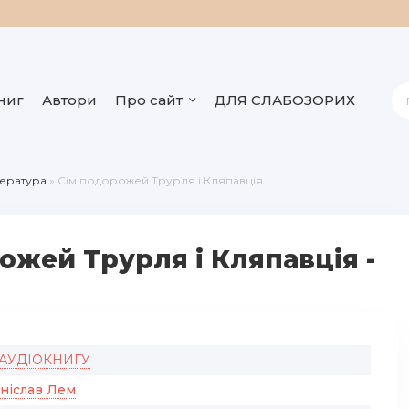
ниг
Автори
Про сайт
ДЛЯ СЛАБОЗОРИХ
тература
» Сім подорожей Трурля і Кляпавція
ожей Трурля і Кляпавція -
 АУДІОКНИГУ
ніслав Лем