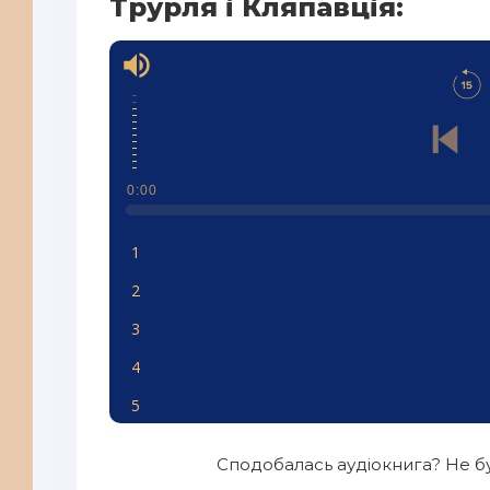
Трурля і Кляпавція:
0:00
1
2
3
4
5
6
Сподобалась аудіокнига? Не бу
7