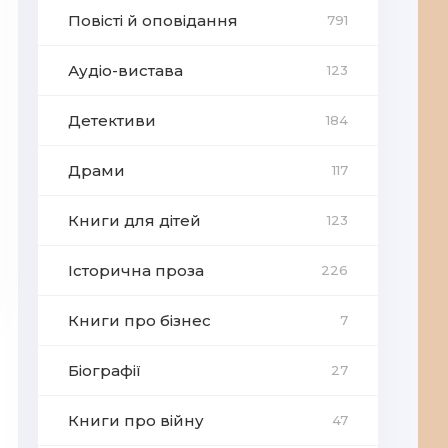
Повісті й оповідання
791
Аудіо-вистава
123
Детективи
184
Драми
117
Книги для дітей
123
Історична проза
226
Книги про бізнес
7
Біографії
27
Книги про війну
47