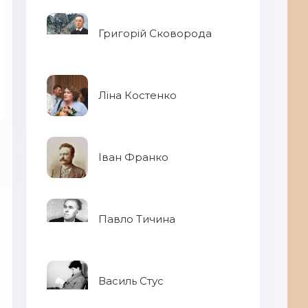
Григорій Сковорода
Ліна Костенко
Іван Франко
Павло Тичина
Ек
Ле
Василь Стус