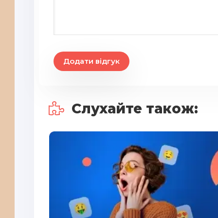
21
22
23
Додати відгук
24
25
26
Слухайте також:
27
28
29
30
31
32