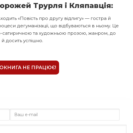
орожей Трурля і Кляпавція:
ходить «Повість про другу відлигу» — гостра й
роцеси дегуманізації, що відбуваються в ньому. Це
но-сатиричною та художньою прозою, жанром, до
 й досить успішно.
ІОКНИГА НЕ ПРАЦЮЄ!