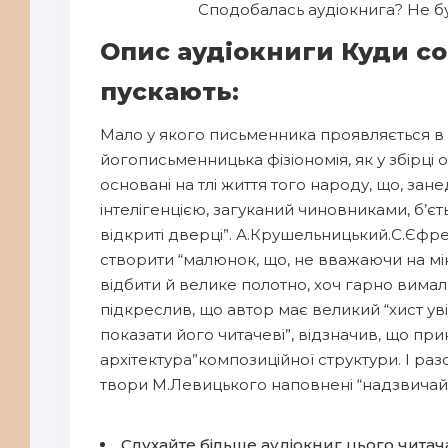
Сподобалась аудіокнига? Не бу
Опис аудіокниги Куди со
пускають:
Мало у якого письменника проявляється в 
його
письменницька фізіономія, як у збірц
основані на тлі життя того народу, що, за
інтелігенцією, загуканий чиновниками, б’єтьс
відкриті дверці”. А.Крушельницький.
С.Єфре
створити “малюнок, що, не вважаючи на мін
відбити й велике полотно, хоч гарно вимал
підкреслив, що автор має великий “хист увій
показати його читачеві”, відзначив, що п
архітектура”
композиційної структури. І раз
твори М.Левицького наповнені “надзвича
Слухайте більше аудіокниг цього читач