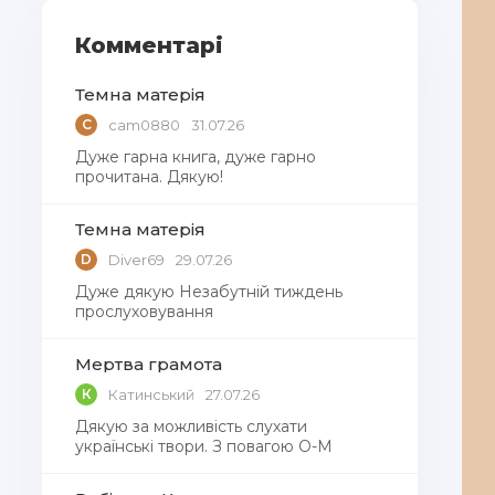
Комментарі
Темна матерія
C
cam0880
31.07.26
Дуже гарна книга, дуже гарно
прочитана. Дякую!
Темна матерія
D
Diver69
29.07.26
Дуже дякую Незабутній тиждень
прослуховування
Мертва грамота
К
Катинський
27.07.26
Дякую за можливість слухати
українські твори. З повагою О-М