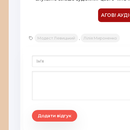
АГОВ! АУД
Модест Левицький
,
Лілія Мироненко
Додати відгук