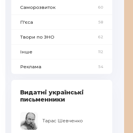
Саморозвиток
60
П'єса
58
Твори по ЗНО
62
Інше
112
Реклама
54
Видатні українські
письменники
Тарас Шевченко