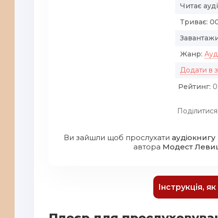
Читає ауд
Триває:
00
Завантажи
Жанр:
Ауд
Додати в 
Рейтинг:
0
Поділитися
Ви зайшли щоб прослухати
аудіокнигу 
автора
Модест Леви
Інструкція, я
Плеєр для прослуховува