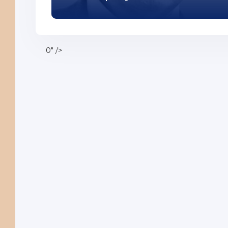
0" />