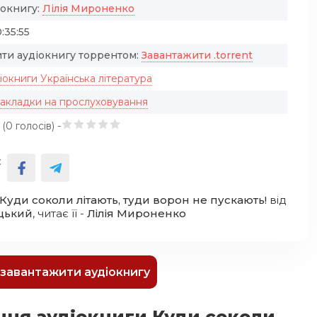
іокнигу:
Лілія Мироненко
:35:55
ти аудіокнигу торрентом:
Завантажити .torrent
іокниги Українська література
закладки на прослуховування
 (
0
голосів) -
:
Куди соколи літають, туди ворон не пускають!
від
цький
, читає її -
Лілія Мироненко
к завантажити аудіокнигу
ння аудіокниги Куди соколи