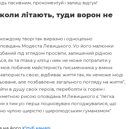
дь пасивним, прокоментуй і залиш відгук!
коли літають, туди ворон не
кождому творі так виразно і одноцільно
і оповідань Модеста Левицького. Усі його малюнки
недбаний під зглядом просвіти, залишений рідною
я, як та птаха у клітці і ніяк не може потрапити у
мов побачив майстерність письменника у вмінні
іатюрність свою, відбиває життя так, як не
може іноді
ьоване, але позбавлене загального погляду на життя”,
ти в душу своїх героїв, переболіти їх горем і
рикметною рисою оповідань М.Левицького є “легка
ом з тим усі перші поціновувачі погоджувалися, що
йно чулою щирістю і щиролюдським гуманізмом”
а на його
Ютуб каналі