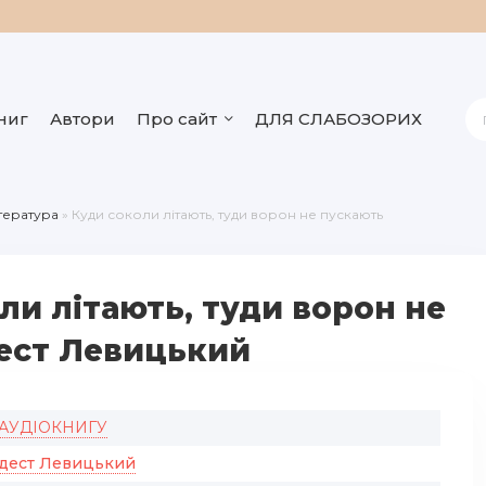
ниг
Автори
Про сайт
ДЛЯ СЛАБОЗОРИХ
ітература
» Куди соколи літають, туди ворон не пускають
ли літають, туди ворон не
дест Левицький
 АУДІОКНИГУ
дест Левицький