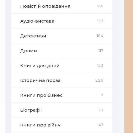
Повісті й оповідання
791
Аудіо-вистава
123
Детективи
184
Драми
117
Книги для дітей
123
Історична проза
226
Книги про бізнес
7
Біографії
27
Книги про війну
47