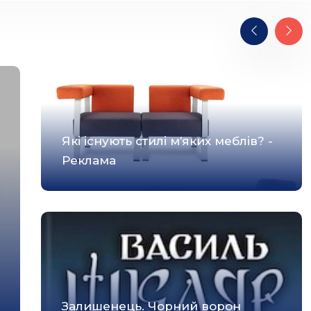
Які існують стилі м’яких меблів? -
Реклама
Залишенець. Чорний ворон