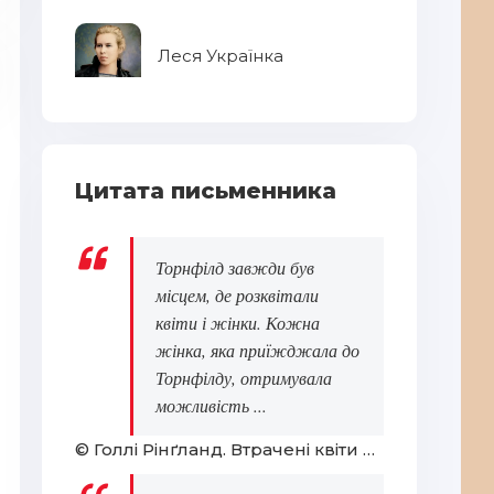
Леся Українка
Цитата письменника
За
Торнфілд завжди був
місцем, де розквітали
квіти і жінки. Кожна
жінка, яка приїжджала до
Торнфілду, отримувала
можливість ...
© Голлі Рінґланд. Втрачені квіти Еліс Гарт
Митець
Ук