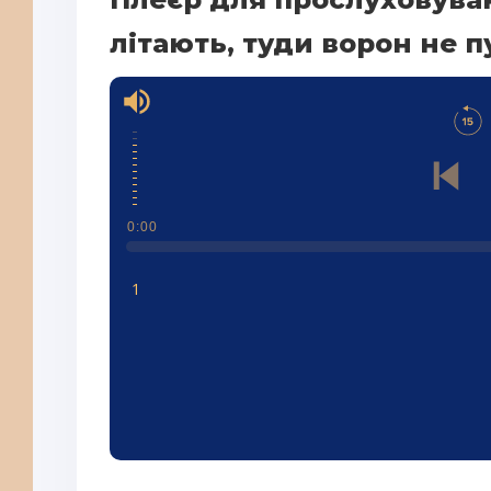
літають, туди ворон не п
0:00
1