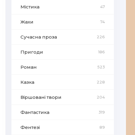
Містика
47
Жахи
74
Сучасна проза
226
Пригоди
186
Роман
523
Казка
228
Віршовані твори
204
Фантастика
319
Фентезі
89