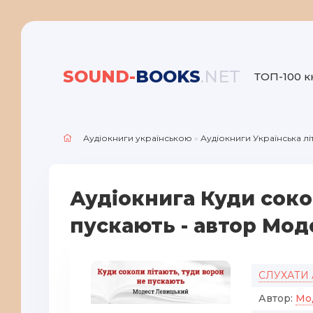
SOUND-
BOOKS
.NET
ТОП-100 к
Аудіокниги українською
»
Аудіокниги Українська л
Аудіокнига Куди соко
пускають - автор Мо
СЛУХАТИ
Автор:
Мо