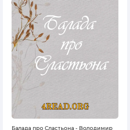
Балада про Сластьона - Володимир