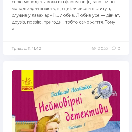
свою молодість: коли він фарцував (цікаво, чи всі
молоді зараз знають, що це), вчився в інституті,
служив у лавах армії і... любив. Любив усе — дівчат,
друзів, поезію, пригоди... тобто саме життя. Тому
у...
Триває: 11:41:42
2 055
0