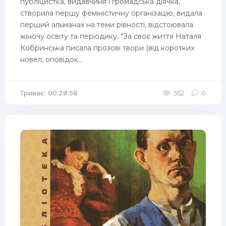
публіцистка, видавчиня і громадська діячка,
створила першу феміністичну організацію, видала
перший альманах на теми рівності, відстоювала
жіночу освіту та періодику. "За своє життя Наталя
Кобринська писала прозові твори (від коротких
новел, оповідок...
Триває: 00:28:58
552
0