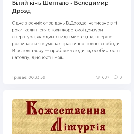
Білий кінь Шептало - Володимир
Дрозд
Одне з ранніх оповідань В.Дрозда, написане в ті
роки, коли після епохи жорстокої цензури
література, як один з видів мистецтва, вперше
розвивається в умовах практично повної свободи.
В основі твору — проблема людини, особистості і
натовпу, дійсності і мрії....
Триває: 00:33:59
607
0