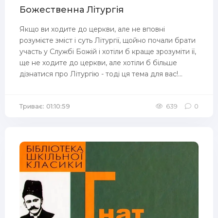
Божественна Літургія
Якщо ви ходите до церкви, але не вповні
розумієте зміст і суть Літургії, щойно почали брати
участь у Службі Божій і хотіли б краще зрозуміти її,
ще не ходите до церкви, але хотіли б більше
дізнатися про Літургію - тоді ця тема для вас!...
Триває: 01:10:59
639
0