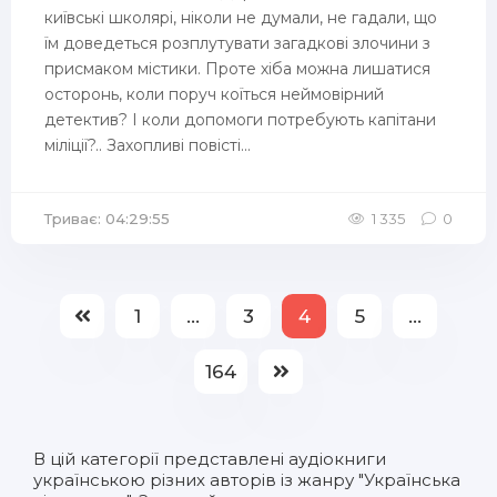
київські школярі, ніколи не думали, не гадали, що
їм доведеться розплутувати загадкові злочини з
присмаком містики. Проте хіба можна лишатися
осторонь, коли поруч коїться неймовірний
детектив? І коли допомоги потребують капітани
міліції?.. Захопливі повісті...
Триває: 04:29:55
1 335
0
1
...
3
4
5
...
164
В цій категорії представлені
аудіокниги
українською
різних авторів із жанру "Українська