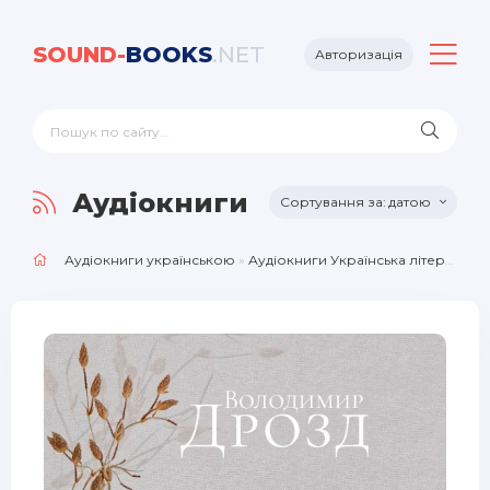
SOUND-
BOOKS
.NET
Авторизація
Аудіокниги Українська літ
датою
Аудіокниги українською
»
Аудіокниги Українська література