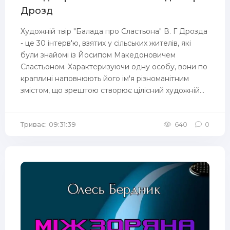
Дрозд
Художній твір "Балада про Сластьона" В. Г Дрозда
- це 30 інтерв'ю, взятих у сільських жителів, які
були знайомі із Йосипом Македоновичем
Сластьоном. Характеризуючи одну особу, вони по
краплині наповнюють його ім'я різноманітним
змістом, що зрештою створює цілісний художній...
Триває: 09:31:39
640
0