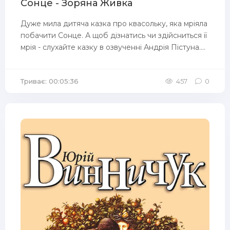
Сонце - Зоряна Живка
Дуже мила дитяча казка про квасольку, яка мріяла
побачити Сонце. А щоб дізнатись чи здійсниться її
мрія - слухайте казку в озвученні Андрія Пістуна....
Триває: 00:05:36
457
0