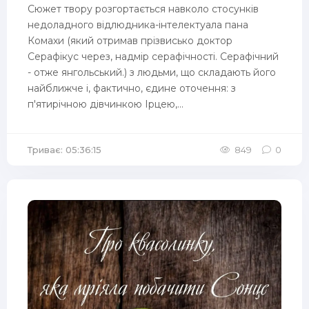
Сюжет твору розгортається навколо стосунків
недоладного відлюдника-інтелектуала пана
Комахи (який отримав прізвисько доктор
Серафікус через, надмір серафічності. Серафічний
- отже янгольський.) з людьми, що складають його
найближче і, фактично, єдине оточення: з
п'ятирічною дівчинкою Ірцею,...
Триває: 05:36:15
849
0