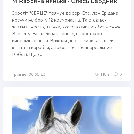
Міжзоряна нянька - Олесь Бердник
Зореліт "СЕРЦЕ" прямує до зорі Епсилон Ерідана
несучи на борту 12 космонавтів. Та стається
жахлива несподіванка, якою повниться безмежжя
Всесвіту. Весь екіпаж гине від жорстокого
випромінювання. Вижили двоє немовлят, дітей
капітана корабля, а також - УР (Універсальний
Робот). Що ж...
Триває: 00:55:23
1 184
0