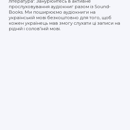
література". Занурюйтесь в активне
прослуховування аудіокниг разом із Sound-
Books. Ми поширюємо аудіокниги на
українській мові безкоштовно для того, щоб
кожен українець мав змогу слухати ці записи на
рідній і солов'їній мові.