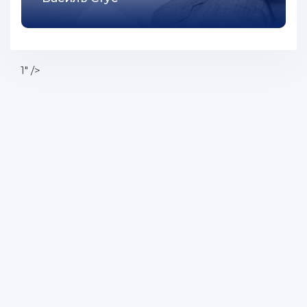
1" />