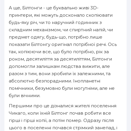
А ще, Білтонги - це буквально живі 3D-
принтери, які можуть досконало скопіювати
будь-яку річ, чи то наручний годинник з
складним механізмом, чи спиртний напій, чи
предмет одягу, будь-що, потрібно лише
показати Білтонгу оригінал потрібної речі. Ось
так, копіюючи все, що було потрібно, рік за
роком, десятиліття за десятиліттям, Білтонги
допомогли залишкам людства вижити, але
разом з тим, вони зробили їх залежними, та
абсолютно безпорадними. Інопланетні
помічники, безумовно були могутніми, але не
були вічними.
Першими про це дізналися жителі поселення
Чикаго, коли їхній Білтонг почав робити все
гірші і гірші копії, а потім помер. Одразу після
цього в поселенні почався стрімкий занепад, і