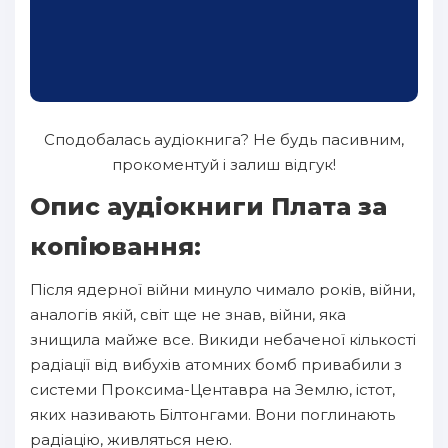
Сподобалась аудіокнига? Не будь пасивним,
прокоментуй і залиш відгук!
Опис аудіокниги Плата за
копіювання:
Після ядерної війни минуло чимало років, війни,
аналогів якій, світ ще не знав, війни, яка
знищила майже все. Викиди небаченої кількості
радіації від вибухів атомних бомб привабили з
системи Проксима-Центавра на Землю, істот,
яких називають Білтонгами. Вони поглинають
радіацію, живляться нею.