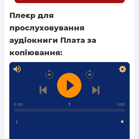
Плеєр для
прослуховування
аудіокниги Плата за
копіювання:
1
0:00
0:00
1