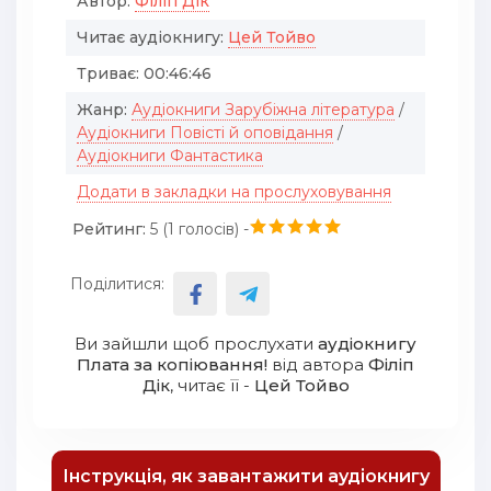
Автор:
Філіп Дік
Читає аудіокнигу:
Цей Тойво
Триває:
00:46:46
Жанр:
Аудіокниги Зарубіжна література
/
Аудіокниги Повісті й оповідання
/
Аудіокниги Фантастика
Додати в закладки на прослуховування
Рейтинг:
5 (
1
голосів) -
Поділитися:
Ви зайшли щоб прослухати
аудіокнигу
Плата за копіювання!
від автора
Філіп
Дік
, читає її -
Цей Тойво
Інструкція, як завантажити аудіокнигу