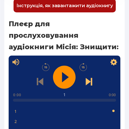
Інструкція, як завантажити аудіокнигу
Плеєр для
прослуховування
аудіокниги Місія: Знищити:
1
0:00
0:00
1
2