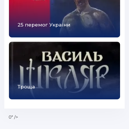
25 перемог України
Троща
0" />