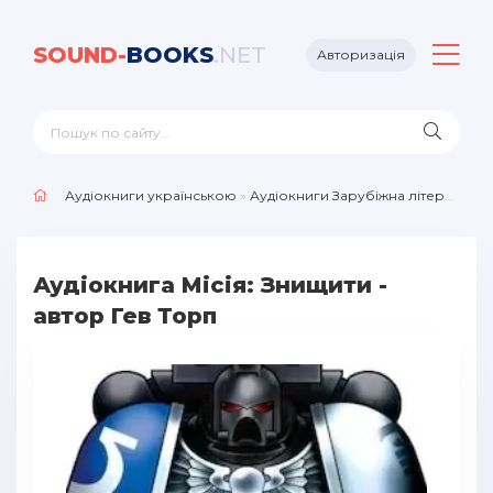
SOUND-
BOOKS
.NET
Авторизація
Аудіокниги українською
»
Аудіокниги Зарубіжна література
»
Аудіокнига Місія: Знищити -
автор Гев Торп