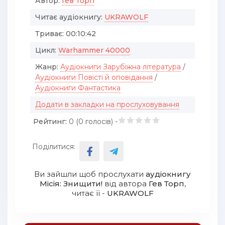
Автор:
Гев Торп
Читає аудіокнигу:
UKRAWOLF
Триває:
00:10:42
Цикл:
Warhammer 40000
Жанр:
Аудіокниги Зарубіжна література
/
Аудіокниги Повісті й оповідання
/
Аудіокниги Фантастика
Додати в закладки на прослуховування
Рейтинг:
0 (
0
голосів) -
Поділитися:
Ви зайшли щоб прослухати
аудіокнигу
Місія: Знищити!
від автора
Гев Торп
,
читає її -
UKRAWOLF